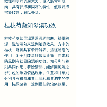
散性和寒邪的凝聚力，侵入筋骨和肌
肉，具有黏滯和固著的特性，使病邪滯
留於肢體，難以去除。
桂枝芍藥知母湯功效
桂枝芍藥知母湯通過溫經散寒、祛風除
濕、滋陰清熱來達到治療效果。方中的
桂枝、麻黃具有發汗解表、溫經通陽的
作用，附子則能溫經散寒止痛，白朮和
防風則有祛風除濕的功效。知母和芍藥
則共同作用，養陰清熱，緩解因風濕之
邪引起的陰虛發熱現象。生薑和甘草則
分別具有祛風和胃止嘔和和胃調中的作
用，協調諸藥，達到最佳的治療效果。