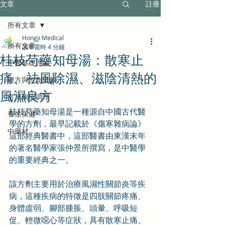
文章
註冊
所有文章
Hongji Medical
所有文章
讀畢需時 4 分鐘
桂枝芍藥知母湯：散寒止
中醫基礎理論
痛、祛風除濕、滋陰清熱的
經方與方劑詳解
風濕良方
常見病症調理
桂枝芍藥知母湯是一種源自中國古代醫
養生保健
學的方劑，最早記載於《傷寒雜病論》
中藥材
這部經典醫書中
，這部醫書由東漢末年
的著名醫學家張仲景所撰寫，是中醫學
的重要經典之一
。
該方劑主要用於治療風濕性關節炎等疾
病
，這種疾病的特徵是四肢關節疼痛、
身體虛弱、腳部腫脹、頭暈、呼吸短
促、輕微噁心等症狀
，具有散寒止痛、