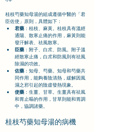
桂枝芍藥知母湯的組成遵循中醫的「君
臣佐使」原則，具體如下：
君藥
：桂枝、麻黃。桂枝具有溫經
通陽、散寒止痛的作用，麻黃則能
發汗解表、祛風散寒。
臣藥
：附子、白朮、防風。附子溫
經散寒止痛，白朮和防風則有祛風
除濕的功效。
佐藥
：知母、芍藥。知母和芍藥共
同作用，能夠養陰清熱，緩解因風
濕之邪引起的陰虛發熱現象。
使藥
：生薑、甘草。生薑具有祛風
和胃止嘔的作用，甘草則能和胃調
中，協調諸藥。
桂枝芍藥知母湯的病機