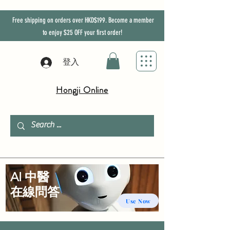
Free shipping on orders over HKD$199. Become a member
to enjoy
$25
OFF
your first order!
登入
Hongji Online
AI 中醫
​在線問答
Use Now