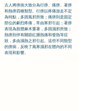
古人將痹病大致分為行痹、痛痹、著痹
和熱痹四種類型。行痹以疼痛游走不定
為特點，多因風邪所致；痛痹則是固定
部位的劇烈疼痛，常由寒邪引起；著痹
表現為肢體麻木重著，多因濕邪所致；
熱痹則伴有關節紅腫熱痛和發熱等症
狀，多由濕熱之邪引起。這些不同類型
的痹病，反映了風寒濕邪在體內的不同
表現和影響。