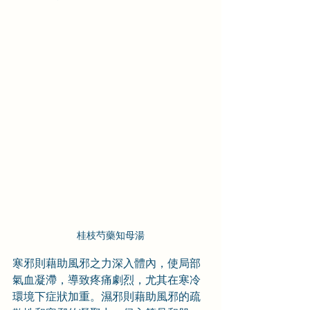
桂枝芍藥知母湯
寒邪則藉助風邪之力深入體內，使局部
氣血凝滯，導致疼痛劇烈，尤其在寒冷
環境下症狀加重。濕邪則藉助風邪的疏