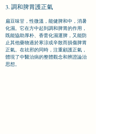
3. 調和脾胃護正氣
扁豆味甘，性微溫，能健脾和中，消暑
化濕。它在方中起到調和脾胃的作用，
既能協助厚朴、香薷化濕運脾，又能防
止其他藥物過於寒涼或辛散而損傷脾胃
正氣。在祛邪的同時，注重顧護正氣，
體現了中醫治病的整體觀念和辨證論治
思想。