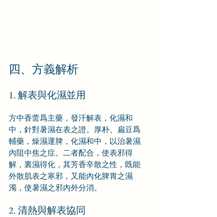
四、方義解析
1. 解表與化濕並用
方中香薷爲主藥，發汗解表，化濕和
中，針對暑濕在表之證。厚朴、扁豆爲
輔藥，燥濕運脾，化濕和中，以治暑濕
內阻中焦之症。二者配合，使表邪得
解，裏濕得化，其芳香辛散之性，既能
外散肌表之寒邪，又能內化脾胃之濕
濁，使暑濕之邪內外分消。
2. 清熱與解表協同