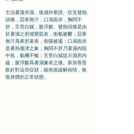
主治暑溫夾濕，復感外寒證。症見發熱
頭痛，惡寒無汗，口渴面赤，胸悶不
舒，舌苔白膩，脈浮數。發熱頭痛是由
於暑濕之邪侵襲肌表，衛氣被鬱；惡寒
無汗爲寒邪束表，衛陽被遏；口渴面赤
是暑熱傷津之象；胸悶不舒乃暑濕內阻
中焦，氣機不暢；舌苔白膩提示濕邪內
蘊；脈浮數爲暑濕兼表之徵。新加香薷
飲針對這些症狀，能有效緩解病情，恢
復身體的正常狀態。