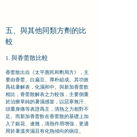
五、與其他同類方劑的比
較
1. 與香薷散比較
香薷散出自《太平惠民和劑局方》，主
要由香薷、白扁豆、厚朴組成。其功效
爲祛暑解表，化濕和中。與新加香薷飲
相比，香薷散解表之力較強，主要側重
於治療單純的暑濕感冒，以惡寒無汗、
頭重身痛等表證爲主，清熱之力相對不
足。而新加香薷飲在香薷散的基礎上加
入了銀花、連翹，清熱作用增強，更適
用於暑溫夾濕且有化熱傾向的病症。