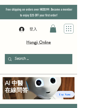
Free shipping on orders over HKD$199. Become a member
to enjoy
$25
OFF
your first order!
登入
Hongji Online
AI 中醫
​在線問答
Use Now