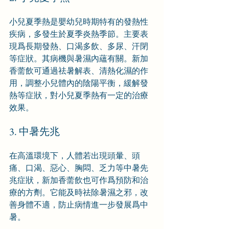
小兒夏季熱是嬰幼兒時期特有的發熱性
疾病，多發生於夏季炎熱季節。主要表
現爲長期發熱、口渴多飲、多尿、汗閉
等症狀。其病機與暑濕內蘊有關。新加
香薷飲可通過祛暑解表、清熱化濕的作
用，調整小兒體內的陰陽平衡，緩解發
熱等症狀，對小兒夏季熱有一定的治療
效果。
3. 中暑先兆
在高溫環境下，人體若出現頭暈、頭
痛、口渴、惡心、胸悶、乏力等中暑先
兆症狀，新加香薷飲也可作爲預防和治
療的方劑。它能及時祛除暑濕之邪，改
善身體不適，防止病情進一步發展爲中
暑。