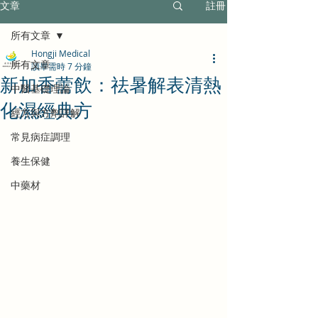
文章
註冊
所有文章
Hongji Medical
所有文章
讀畢需時 7 分鐘
新加香薷飲：祛暑解表清熱
中醫基礎理論
化濕經典方
經方與方劑詳解
常見病症調理
養生保健
中藥材