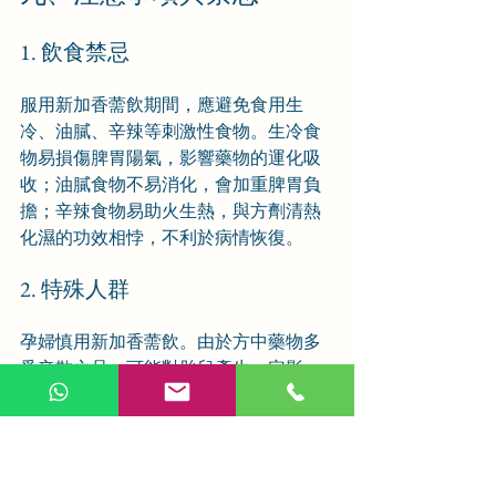
1. 飲食禁忌
服用新加香薷飲期間，應避免食用生
冷、油膩、辛辣等刺激性食物。生冷食
物易損傷脾胃陽氣，影響藥物的運化吸
收；油膩食物不易消化，會加重脾胃負
擔；辛辣食物易助火生熱，與方劑清熱
化濕的功效相悖，不利於病情恢復。
2. 特殊人群
孕婦慎用新加香薷飲。由於方中藥物多
爲辛散之品，可能對胎兒產生一定影
響。年老體弱、脾胃虛寒者也應慎用，
此類人羣正氣不足，新加香薷飲的辛散
之力可能會進一步損傷正氣，導致身體
不適加重。