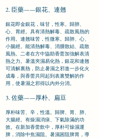
2. 臣藥——銀花、連翹
銀花即金銀花，味甘，性寒。歸肺、
心、胃經。具有清熱解毒、疏散風熱的
作用。連翹味苦，性微寒。歸肺、心、
小腸經。能清熱解毒、消腫散結、疏散
風熱。二者在方中協助香薷加強解表清
熱之力。暑溫夾濕易化熱，銀花和連翹
可清解裏熱，防止暑濕之邪進一步化火
成毒，與香薷共同起到表裏雙解的作
用，使暑濕之邪得以內外分消。
3. 佐藥——厚朴、扁豆
厚朴味苦、辛，性溫。歸脾、胃、肺、
大腸經。有燥濕消痰、下氣除滿的功
效。在新加香薷飲中，厚朴可燥濕運
脾，消除中焦濕阻。暑濕困阻脾胃，導