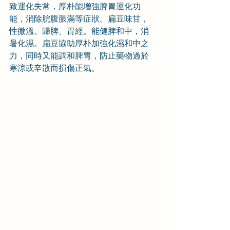
致運化失常，厚朴能增強脾胃運化功
能，消除脘腹脹滿等症狀。扁豆味甘，
性微溫。歸脾、胃經。能健脾和中，消
暑化濕。扁豆協助厚朴加強化濕和中之
力，同時又能調和脾胃，防止藥物過於
寒涼或辛散而損傷正氣。