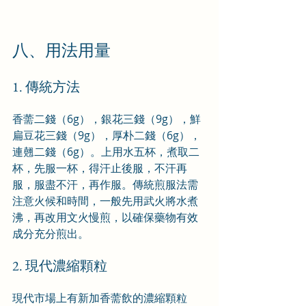
八、用法用量
1. 傳統方法
香薷二錢（6g），銀花三錢（9g），鮮
扁豆花三錢（9g），厚朴二錢（6g），
連翹二錢（6g）。上用水五杯，煮取二
杯，先服一杯，得汗止後服，不汗再
服，服盡不汗，再作服。傳統煎服法需
注意火候和時間，一般先用武火將水煮
沸，再改用文火慢煎，以確保藥物有效
成分充分煎出。
2. 現代濃縮顆粒
現代市場上有新加香薷飲的濃縮顆粒