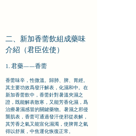
二、新加香薷飲組成藥味
介紹（君臣佐使）
1. 君藥——香薷
香薷味辛，性微溫。歸肺、脾、胃經。
其主要功效爲發汗解表，化濕和中。在
新加香薷飲中，香薷針對暑溫夾濕之
證，既能解表散寒，又能芳香化濕，爲
治療暑濕感冒的關鍵藥物。暑濕之邪侵
襲肌表，香薷可通過發汗使邪從表解，
其芳香之氣又能宣化濕濁，使脾胃之氣
得以舒展，中焦運化恢復正常。