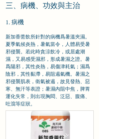
三、病機、功效與主治
1. 病機
新加香薷飲所針對的病機爲暑溫夾濕。
夏季氣候炎熱，暑氣當令，人體易受暑
邪侵襲。若此時貪涼飲冷，或居處潮
濕，又易感受濕邪，形成暑濕之證。暑
爲陽邪，其性炎熱，易傷津耗氣；濕爲
陰邪，其性黏滯，易阻遏氣機。暑濕之
邪侵襲肌表，衛氣被遏，故見發熱、惡
寒、無汗等表證；暑濕內阻中焦，脾胃
運化失常，則出現胸悶、泛惡、腹痛、
吐瀉等症狀。