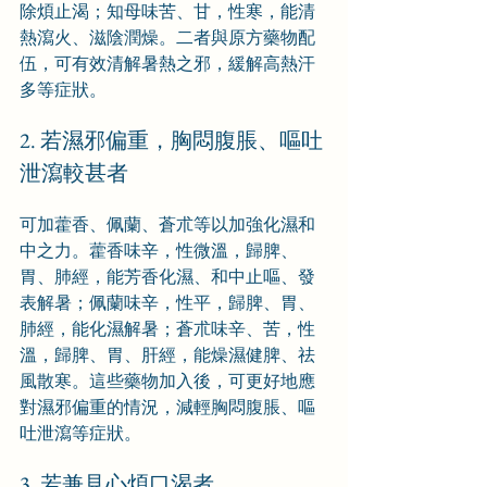
除煩止渴；知母味苦、甘，性寒，能清
熱瀉火、滋陰潤燥。二者與原方藥物配
伍，可有效清解暑熱之邪，緩解高熱汗
多等症狀。
2. 若濕邪偏重，胸悶腹脹、嘔吐
泄瀉較甚者
可加藿香、佩蘭、蒼朮等以加強化濕和
中之力。藿香味辛，性微溫，歸脾、
胃、肺經，能芳香化濕、和中止嘔、發
表解暑；佩蘭味辛，性平，歸脾、胃、
肺經，能化濕解暑；蒼朮味辛、苦，性
溫，歸脾、胃、肝經，能燥濕健脾、祛
風散寒。這些藥物加入後，可更好地應
對濕邪偏重的情況，減輕胸悶腹脹、嘔
吐泄瀉等症狀。
3. 若兼見心煩口渴者