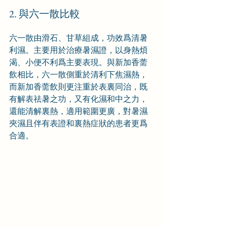
2. 與六一散比較
六一散由滑石、甘草組成，功效爲清暑
利濕。主要用於治療暑濕證，以身熱煩
渴、小便不利爲主要表現。與新加香薷
飲相比，六一散側重於清利下焦濕熱，
而新加香薷飲則更注重於表裏同治，既
有解表祛暑之功，又有化濕和中之力，
還能清解裏熱，適用範圍更廣，對暑濕
夾濕且伴有表證和裏熱症狀的患者更爲
合適。