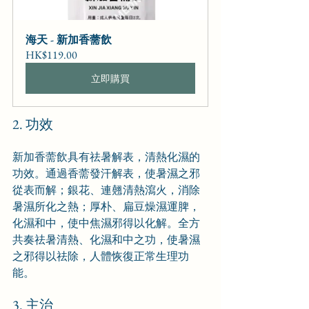
海天 - 新加香薷飲
HK$119.00
立即購買
2. 功效
新加香薷飲具有祛暑解表，清熱化濕的
功效。通過香薷發汗解表，使暑濕之邪
從表而解；銀花、連翹清熱瀉火，消除
暑濕所化之熱；厚朴、扁豆燥濕運脾，
化濕和中，使中焦濕邪得以化解。全方
共奏祛暑清熱、化濕和中之功，使暑濕
之邪得以祛除，人體恢復正常生理功
能。
3. 主治