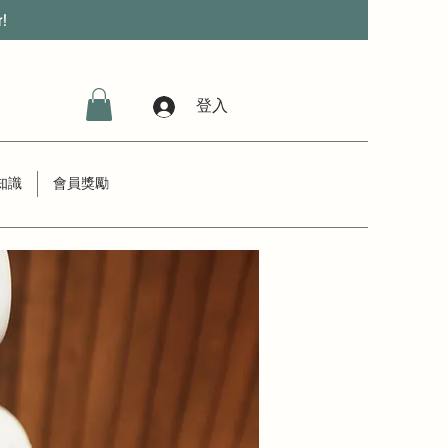
r!
登入
知識
會員獎勵