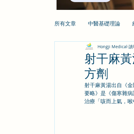
所有文章
中醫基礎理論
Hongji Medical
讀
射干麻黃
方劑
射干麻黃湯出自《金
要略》是《傷寒雜病
治療「咳而上氣，喉