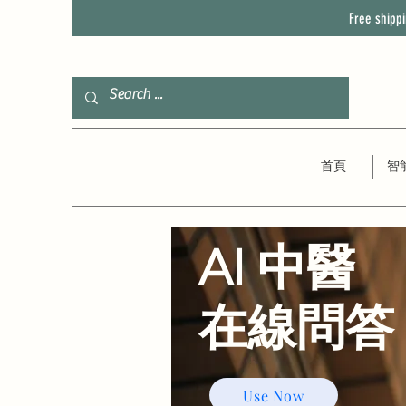
Free shipp
首頁
智
AI 中醫
​在線問答
Use Now