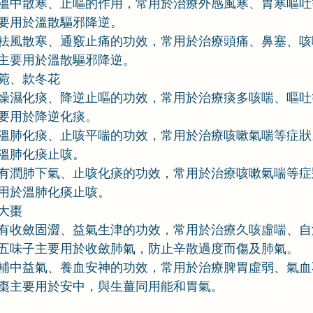
溫中散寒、止嘔的作用，常用於治療外感風寒、胃寒嘔吐
要用於溫散驅邪降逆。
祛風散寒、通竅止痛的功效，常用於治療頭痛、鼻塞、咳
主要用於溫散驅邪降逆。
菀、款冬花
燥濕化痰、降逆止嘔的功效，常用於治療痰多咳喘、嘔吐
要用於降逆化痰。
溫肺化痰、止咳平喘的功效，常用於治療咳嗽氣喘等症狀
溫肺化痰止咳。
有潤肺下氣、止咳化痰的功效，常用於治療咳嗽氣喘等症
用於溫肺化痰止咳。
大棗
有收斂固澀、益氣生津的功效，常用於治療久咳虛喘、自
五味子主要用於收斂肺氣，防止辛散過度而傷及肺氣。
補中益氣、養血安神的功效，常用於治療脾胃虛弱、氣血
棗主要用於安中，與生薑同用能和胃氣。