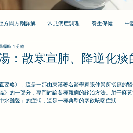
經方與方劑詳解
常見病症調理
養生保健
中
畢需時 4 分鐘
湯：散寒宣肺、降逆化痰
匱要略》，這是一部由東漢著名醫學家張仲景所撰寫的醫
論》的一部分，專門討論各種雜病的診治方法。射干麻黃
中水雞聲」的症狀，這是一種典型的寒飲咳喘症狀。