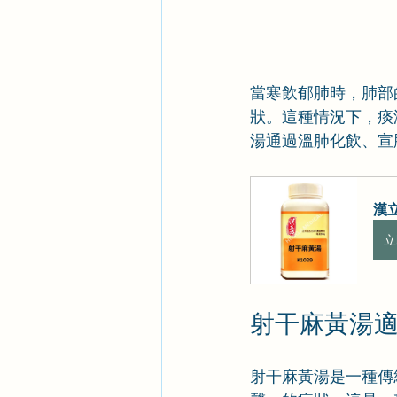
當寒飲郁肺時，肺部
狀。這種情況下，痰
湯通過溫肺化飲、宣
漢
立
射干麻黃湯
射干麻黃湯是一種傳