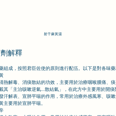
射干麻黃湯
方劑解釋
藥組成，按照君臣佐使的原則進行配伍。以下是對各味藥
黃
清熱解毒、消痰散結的功效，主要用於治療咽喉腫痛、痰
載其「主治咳嗽逆氣...散結氣」，在此方中主要用於開痰
發汗解表、宣肺平喘的作用，常用於治療外感風寒、咳嗽
黃主要用於宣肺平喘。
辛