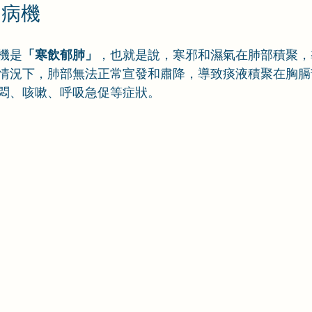
的病機
機是
「寒飲郁肺」
，也就是說，寒邪和濕氣在肺部積聚，
情況下，肺部無法正常宣發和肅降，導致痰液積聚在胸膈
悶、咳嗽、呼吸急促等症狀。