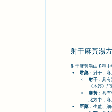
射干麻黃湯
射干麻黃湯由多種中
君藥
：射干、麻
射干
：具有
《本經》記
麻黃
：具有
此方中，麻
臣藥
：生薑、細