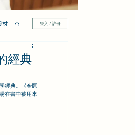
藥材
登入 / 註冊
的經典
學經典。《金匱
湯在書中被用來