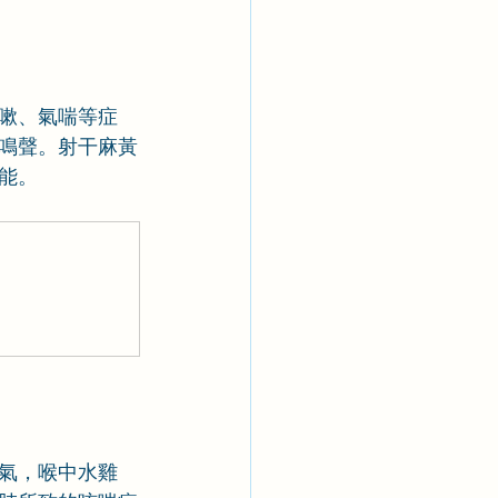
嗽、氣喘等症
鳴聲。射干麻黃
能。
氣，喉中水雞