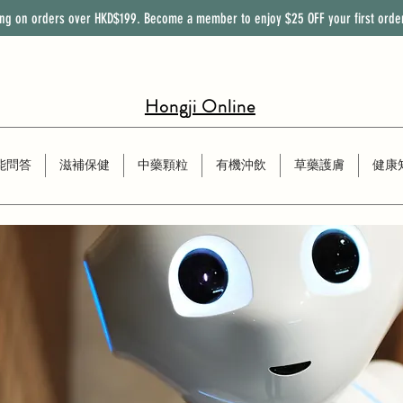
ing on orders over HKD$199. Become a member to enjoy
$25
OFF
your first orde
Hongji Online
能問答
滋補保健
中藥顆粒
有機沖飲
草藥護膚
健康