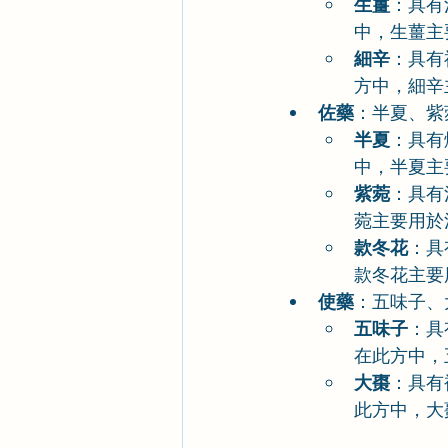
生薑
：具有
中，生薑主
細辛
：具有
方中，細辛
佐藥
：半夏、紫
半夏
：具有
中，半夏主
紫菀
：具有
菀主要用於
款冬花
：具
款冬花主要
使藥
：五味子、
五味子
：具
在此方中，
大棗
：具有
此方中，大