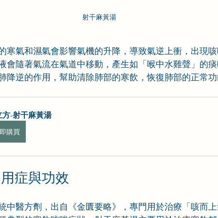
射干麻黃湯
的寒氣和濕氣會影響氣機的升降，導致氣逆上衝，出現咳
液會隨著氣流在氣道中移動，產生如「喉中水雞聲」的痰
肺降逆的作用，幫助清除肺部的寒飲，恢復肺部的正常功
立方-射干麻黃湯
即購買
適用症與功效
統中醫方劑，出自《金匱要略》，專門用於治療「咳而上