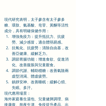
現代研究表明，太子參含有太子參多
糖、環肽、氨基酸、皂苷、黃酮等活性
成分，具有明確保健作用：
增強免疫力：提升抵抗力、抗疲
勞、減少感冒，適合體弱易感。
抗氧化、抗疲勞：清除自由基，改
善亞健康、緩解乏力。
調節胃腸功能：增進食欲、促進消
化、改善腹脹與兒童厭食。
調節代謝、輔助穩糖：改善氣陰兩
虛型消渴、體虛疲勞。
鎮靜安神、改善睡眠：緩解心煩、
失眠、多汗。
現代應用場景：
海外家庭養生湯包、兒童健脾調理、病
後康復、熬夜生津、免疫提升產品、出