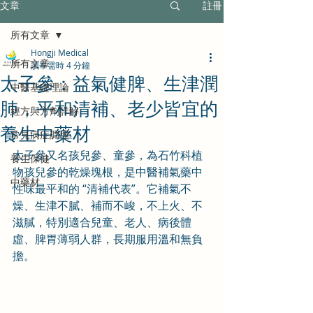
文章
註冊
所有文章
Hongji Medical
所有文章
讀畢需時 4 分鐘
太子參：益氣健脾、生津潤
中醫基礎理論
肺，平和清補、老少皆宜的
經方與方劑詳解
養生中藥材
常見病症調理
太子參又名孩兒參、童參，為石竹科植
養生保健
物孩兒參的乾燥塊根，是中醫補氣藥中
中藥材
性味最平和的 “清補代表”。它補氣不
燥、生津不膩、補而不峻，不上火、不
滋膩，特別適合兒童、老人、病後體
虛、脾胃薄弱人群，長期服用溫和無負
擔。