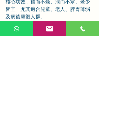
核心功效，補而不燥、潤而不寒、老少
皆宜，尤其適合兒童、老人、脾胃薄弱
及病後康復人群。
現代研究證實其增強免疫、抗疲勞、調
節腸胃、抗氧化等作用，安全性高、效
果穩定，既是中醫臨床常用藥，也是跨
境養生、海外家庭煲湯、健脾、潤肺、
康復調理的首選佳品。長期適量服用，
可溫和提升體質、增強免疫、增進食