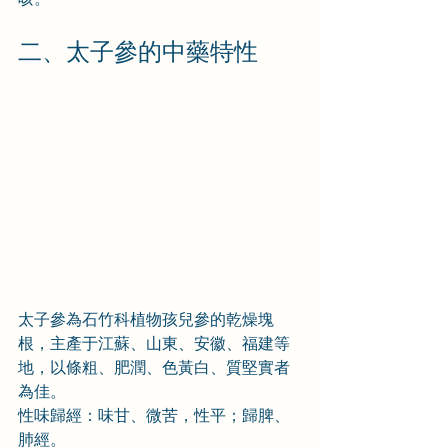
二、太子參的中藥特性
太子參為石竹科植物孩兒參的乾燥塊
根，主產于江蘇、山東、安徽、福建等
地，以條粗、肥潤、色黃白、質堅實者
為佳。
性味歸經：味甘、微苦，性平；歸脾、
肺經。