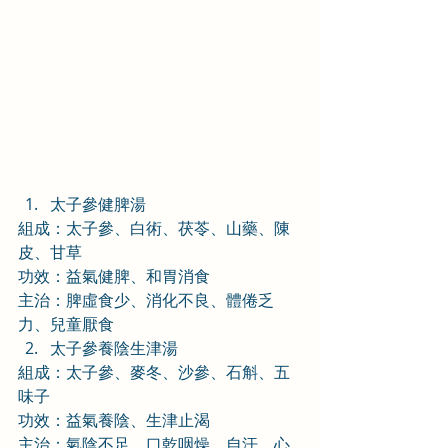
太子參健脾湯
組成：太子參、白術、茯苓、山藥、陳
皮、甘草
功效：益氣健脾、和胃消食
主治：脾虛食少、消化不良、體倦乏
力、兒童厭食
太子參養陰生津湯
組成：太子參、麥冬、沙參、石斛、五
味子
功效：益氣養陰、生津止渴
主治：氣陰不足、口乾咽燥、自汗、心