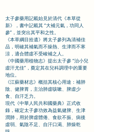
太子參藥用記載始見於清代《本草從
新》，書中記載其 “大補元氣，功同人
參”，並突出其平和之性。
《本草綱目拾遺》將太子參列為清補佳
品，明確其補氣而不燥熱、生津而不寒
涼，適合體虛不受峻補之人。
《中國藥用植物志》提出太子參 “治小兒
虛汗尤佳”，奠定其在兒科調理中的重要
地位。
《江蘇藥材志》概括其核心用途：補肺
陰、健脾胃，主治肺虛咳嗽、脾虛少
食、自汗乏力。
現代《中華人民共和國藥典》正式收
錄，確定太子參功效為益氣健脾、生津
潤肺，用於脾虛體倦、食欲不振、病後
虛弱、氣陰不足、自汗口渴、肺燥乾
咳。