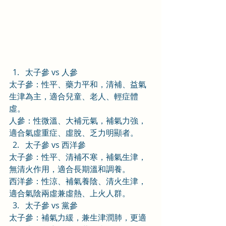
太子參 vs 人參
太子參：性平、藥力平和，清補、益氣
生津為主，適合兒童、老人、輕症體
虛。
人參：性微溫、大補元氣，補氣力強，
適合氣虛重症、虛脫、乏力明顯者。
太子參 vs 西洋參
太子參：性平、清補不寒，補氣生津，
無清火作用，適合長期溫和調養。
西洋參：性涼、補氣養陰、清火生津，
適合氣陰兩虛兼虛熱、上火人群。
太子參 vs 黨參
太子參：補氣力緩，兼生津潤肺，更適