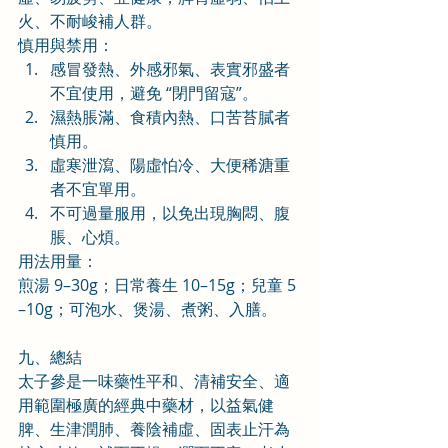
火、不耐峻補人群。
慎用與禁用：
感冒發熱、外感邪氣、表實邪盛者
不宜使用，避免 “閉門留寇”。
濕熱脹滿、食積內熱、口苦苔膩者
慎用。
虛寒泄瀉、陽虛怕冷、大便稀溏重
者不宜單用。
不可過量服用，以免出現胸悶、腹
脹、心煩。
用法用量：
煎湯 9–30g；日常養生 10–15g；兒童 5
–10g；可泡水、煲湯、煮粥、入膳。
九、總結
太子參是一味藥性平和、清補安全、適
用範圍極廣的經典中藥材，以益氣健
脾、生津潤肺、養陰補虛、固表止汗為