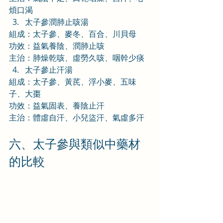
煩口渴
太子參潤肺止咳湯
組成：太子參、麥冬、百合、川貝母
功效：益氣養陰、潤肺止咳
主治：肺燥乾咳、虛勞久咳、咽幹少痰
太子參止汗湯
組成：太子參、黃芪、浮小麥、五味
子、大棗
功效：益氣固表、養陰止汗
主治：體虛自汗、小兒盜汗、氣虛多汗
六、太子參與類似中藥材
的比較