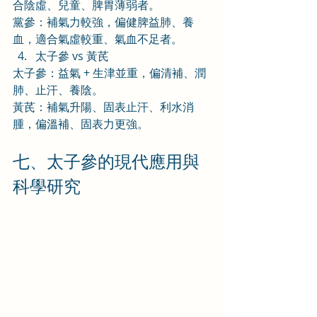
合陰虛、兒童、脾胃薄弱者。
黨參：補氣力較強，偏健脾益肺、養
血，適合氣虛較重、氣血不足者。
太子參 vs 黃芪
太子參：益氣 + 生津並重，偏清補、潤
肺、止汗、養陰。
黃芪：補氣升陽、固表止汗、利水消
腫，偏溫補、固表力更強。
七、太子參的現代應用與
科學研究