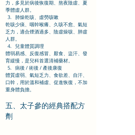
力，多見於病後恢復期、熬夜陰虛、夏
季體虛人群。
肺燥乾咳、虛勞咳嗽
乾咳少痰、咽幹喉癢、久咳不愈、氣短
乏力，適合煙酒過多、陰虛燥咳、肺虛
人群。
兒童體質調理
體弱易感、反復感冒、厭食、盜汗、發
育緩慢，是兒科首選清補藥材。
病後 / 術後 / 產後康復
體質虛弱、氣短乏力、食欲差、自汗、
口幹，用於溫和補虛、促進恢復，不加
重身體負擔。
五、太子參的經典搭配方
劑