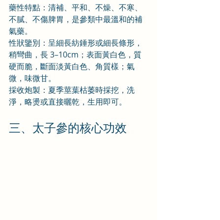
藥性特點：清補、平和、不燥、不寒、
不膩、不傷脾胃，是參類中最溫和的補
氣藥。
性狀鑒別：呈細長紡錘形或細長條形，
稍彎曲，長 3–10cm；表面黃白色，質
硬而脆，斷面淡黃白色、角質樣；氣
微，味微甘。
採收炮製：夏季莖葉枯萎時採挖，洗
淨，略燙或直接曬乾，生用即可。
三、太子參的核心功效