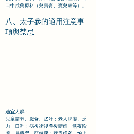
口中成藥原料（兒寶膏、寶兒康等）。
八、太子參的適用注意事
項與禁忌
適宜人群：
兒童體弱、厭食、盜汗；老人脾虛、乏
力、口幹；病後術後產後體虛；熬夜陰
虛、易疲勞、亞健康；脾胃虛弱、怕上