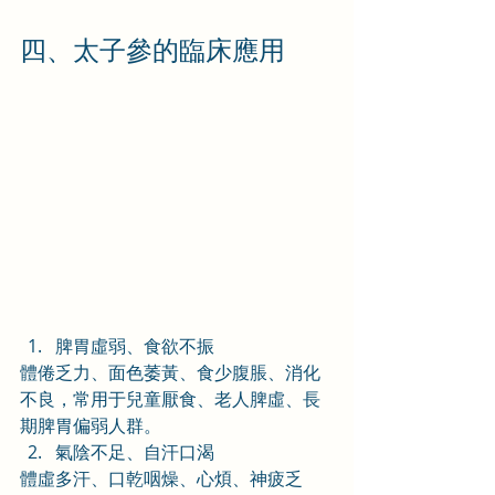
四、太子參的臨床應用
脾胃虛弱、食欲不振
體倦乏力、面色萎黃、食少腹脹、消化
不良，常用于兒童厭食、老人脾虛、長
期脾胃偏弱人群。
氣陰不足、自汗口渴
體虛多汗、口乾咽燥、心煩、神疲乏