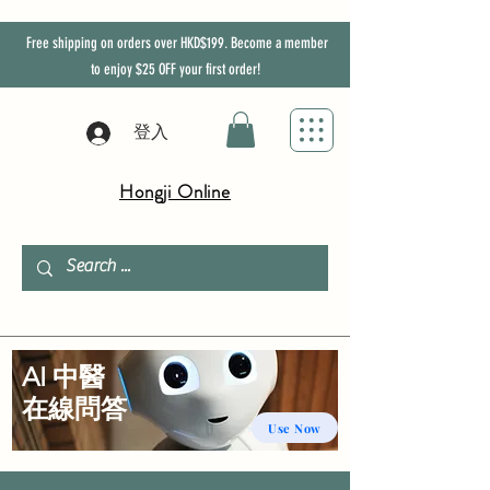
Free shipping on orders over HKD$199. Become a member
to enjoy
$25
OFF
your first order!
登入
Hongji Online
AI 中醫
​在線問答
Use Now