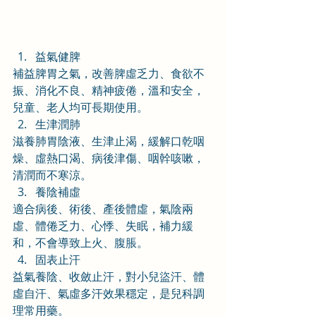
益氣健脾
補益脾胃之氣，改善脾虛乏力、食欲不
振、消化不良、精神疲倦，溫和安全，
兒童、老人均可長期使用。
生津潤肺
滋養肺胃陰液、生津止渴，緩解口乾咽
燥、虛熱口渴、病後津傷、咽幹咳嗽，
清潤而不寒涼。
養陰補虛
適合病後、術後、產後體虛，氣陰兩
虛、體倦乏力、心悸、失眠，補力緩
和，不會導致上火、腹脹。
固表止汗
益氣養陰、收斂止汗，對小兒盜汗、體
虛自汗、氣虛多汗效果穩定，是兒科調
理常用藥。