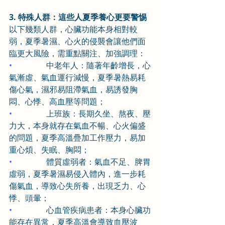
3. 特殊人群：這些人夏季養心更要警惕
以下幾類人群，心臟功能本身相對較
弱，夏季暑濕、心火的侵襲會讓他們面
臨更大風險，需重點關注、加強調理：
•                 
中老年人：隨著年齡增長，心
氣漸虛、氣血運行減慢，夏季暑熱易耗
傷心氣，濕邪易阻滯氣血，易誘發胸
悶、心悸、高血壓等問題；
•                 
上班族：長期久坐、熬夜、壓
力大，本身就存在氣血不暢、心火偏盛
的問題，夏季高溫疊加工作壓力，易加
重心煩、失眠、胸悶；
•                 
體質虛弱者：氣血不足、脾胃
虛弱，夏季暑濕易侵入體內，進一步耗
傷氣血，導致心失所養，出現乏力、心
悸、頭暈；
•                 
心血管疾病患者：本身心臟功
能存在異常，夏季高溫會導致血壓波