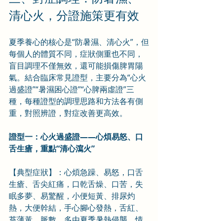
清心火，分證施策更有效
夏季養心的核心是“防暑濕、清心火”，但
每個人的體質不同，症狀側重也不同，
盲目調理不僅無效，還可能損傷脾胃陽
氣。結合臨床常見證型，主要分為“心火
過盛證”“暑濕困心證”“心脾兩虛證”三
種，每種證型的調理思路和方法各有側
重，對照辨證，對症改善更高效。
證型一：心火過盛證——心煩易怒、口
舌生瘡，重點“清心瀉火”
【典型症狀】：心煩急躁、易怒，口舌
生瘡、舌尖紅痛，口乾舌燥、口苦，失
眠多夢、易驚醒，小便短黃、排尿灼
熱，大便幹結，手心腳心發熱，舌紅、
苔薄黃，脈數。多由夏季暑熱侵襲、情