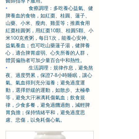
醫師指導下服用。
•                 
食療調理：多吃養心益氣、健
脾養血的食物，如紅棗、桂圓、蓮子、
山藥、小米、瘦肉、雞蛋等；推薦食用
紅棗桂圓粥，用紅棗10顆、桂圓5顆、小
米100克煮粥，每日1次，能養心安神、
益氣養血；也可吃山藥蓮子湯，健脾養
心，適合脾胃虛弱、心失所養的人群，
體質偏熱者可加少量百合中和熱性。
•                 
生活調理：規律作息，避免熬
夜、過度勞累，保證7-8小時睡眠，讓心
氣、氣血得到充分滋養；避免過度運
動，選擇舒緩的運動，如散步、太極拳
等，避免大汗淋漓耗傷氣血；飲食規
律，少食多餐，避免過饑過飽，減輕脾
胃負擔；保持情緒平和，避免過度思
慮、悲傷，以免耗傷心氣。