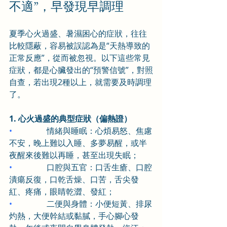
不適”，早發現早調理
夏季心火過盛、暑濕困心的症狀，往往
比較隱蔽，容易被誤認為是“天熱導致的
正常反應”，從而被忽視。以下這些常見
症狀，都是心臟發出的“預警信號”，對照
自查，若出現2種以上，就需要及時調理
了。
1. 心火過盛的典型症狀（偏熱證）
•                 
情緒與睡眠：心煩易怒、焦慮
不安，晚上難以入睡、多夢易醒，或半
夜醒來後難以再睡，甚至出現失眠；
•                 
口腔與五官：口舌生瘡、口腔
潰瘍反復，口乾舌燥、口苦，舌尖發
紅、疼痛，眼睛乾澀、發紅；
•                 
二便與身體：小便短黃、排尿
灼熱，大便幹結或黏膩，手心腳心發