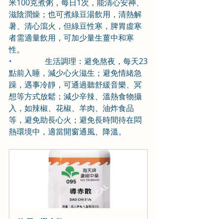
米100克煮粥，每日1次，能清心安神、
滋陰潤燥；也可煮綠豆湯飲用，清熱解
暑、清心瀉火，但綠豆性寒，脾胃虛寒
者需適量飲用，可加少量生薑中和寒
性。
•                 
生活調理：避免熬夜，每天23
點前入睡，減少心火滋生；避免情緒急
躁，遇事冷靜，可通過聽舒緩音樂、冥
想等方式放鬆；減少辛辣、溫熱食物攝
入，如辣椒、花椒、羊肉、油炸食品
等，避免助長心火；避免長時間待在悶
熱環境中，適當開窗通風、降溫。