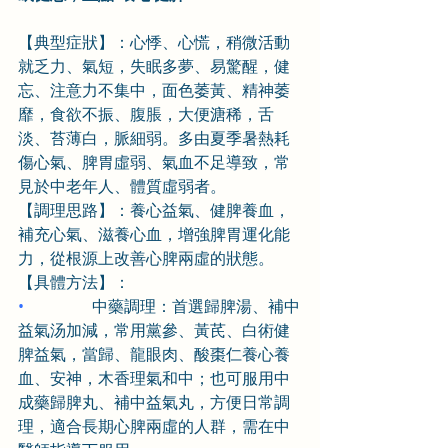
【典型症狀】：心悸、心慌，稍微活動
就乏力、氣短，失眠多夢、易驚醒，健
忘、注意力不集中，面色萎黃、精神萎
靡，食欲不振、腹脹，大便溏稀，舌
淡、苔薄白，脈細弱。多由夏季暑熱耗
傷心氣、脾胃虛弱、氣血不足導致，常
見於中老年人、體質虛弱者。
【調理思路】：養心益氣、健脾養血，
補充心氣、滋養心血，增強脾胃運化能
力，從根源上改善心脾兩虛的狀態。
【具體方法】：
•                 
中藥調理：首選歸脾湯、補中
益氣汤加減，常用黨參、黃芪、白術健
脾益氣，當歸、龍眼肉、酸棗仁養心養
血、安神，木香理氣和中；也可服用中
成藥歸脾丸、補中益氣丸，方便日常調
理，適合長期心脾兩虛的人群，需在中