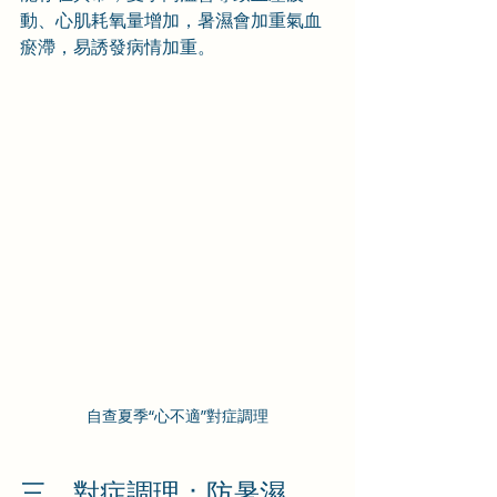
動、心肌耗氧量增加，暑濕會加重氣血
瘀滯，易誘發病情加重。
自查夏季“心不適”對症調理
三、對症調理：防暑濕、