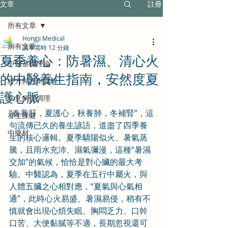
文章
註冊
所有文章
Hongji Medical
所有文章
讀畢需時 12 分鐘
夏季養心：防暑濕、清心火
中醫基礎理論
的中醫養生指南，安然度夏
經方與方劑詳解
護心脈
常見病症調理
“春養肝，夏護心，秋養肺，冬補腎”，這
養生保健
句流傳已久的養生諺語，道盡了四季養
中藥材
生的核心邏輯。夏季驕陽似火、暑氣蒸
騰，且雨水充沛、濕氣彌漫，這種“暑濕
交加”的氣候，恰恰是對心臟的最大考
驗。中醫認為，夏季在五行中屬火，與
人體五臟之心相對應，“夏氣與心氣相
通”，此時心火易盛、暑濕易侵，稍有不
慎就會出現心煩失眠、胸悶乏力、口幹
口苦、大便黏膩等不適，長期忽視還可