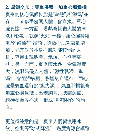
2. 暑濕交加：雙重侵襲，加重心臟負擔
夏季的核心氣候特點是“暑熱”與“濕氣”並
存，二者聯手侵襲人體，會直接加重心
臟負擔。一方面，暑熱會耗傷人體的津
液和心氣，就像“火烤”一樣，讓心臟持續
處於“超負荷”狀態，導致心肌耗氧量增
加，尤其對於本身心臟功能較弱的人
群，容易出現胸悶、氣短、心悸等症
狀；另一方面，夏季雨水多、空氣濕度
大，濕邪易侵入人體，“濕性黏滯、重
濁”，會阻滯氣機、影響氣血運行，而心
臟是氣血運行的“動力源”，氣血不暢就會
加重心臟負擔，出現胸悶、肢體沉重、
精神萎靡等不適，形成“暑濕困心”的局
面。
更值得注意的是，夏季人們習慣用冰
飲、空調等“冰式降溫”，過度貪涼會導致