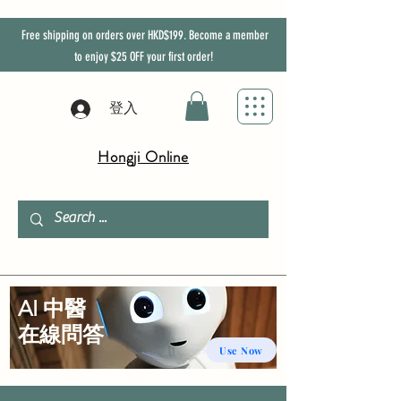
Free shipping on orders over HKD$199. Become a member
to enjoy
$25
OFF
your first order!
登入
Hongji Online
AI 中醫
​在線問答
Use Now