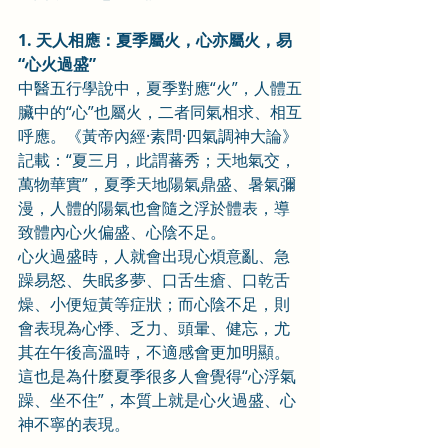
1. 天人相應：夏季屬火，心亦屬火，易
“心火過盛”
中醫五行學說中，夏季對應“火”，人體五
臟中的“心”也屬火，二者同氣相求、相互
呼應。《黃帝內經·素問·四氣調神大論》
記載：“夏三月，此謂蕃秀；天地氣交，
萬物華實”，夏季天地陽氣鼎盛、暑氣彌
漫，人體的陽氣也會隨之浮於體表，導
致體內心火偏盛、心陰不足。
心火過盛時，人就會出現心煩意亂、急
躁易怒、失眠多夢、口舌生瘡、口乾舌
燥、小便短黃等症狀；而心陰不足，則
會表現為心悸、乏力、頭暈、健忘，尤
其在午後高溫時，不適感會更加明顯。
這也是為什麼夏季很多人會覺得“心浮氣
躁、坐不住”，本質上就是心火過盛、心
神不寧的表現。