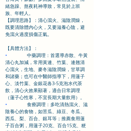
緒急躁、熬夜耗神導致，常見於上班
族、年輕人。
【調理思路】：清心瀉火、滋陰潤燥，
既要清除體內心火，又要滋養心陰，避
免瀉火過度損傷正氣。
【具體方法】：
•                 
中藥調理：首選導赤散、牛黃
清心丸加減，常用黃連、竹葉、連翹清
心瀉火，生地、麥冬滋陰潤燥，甘草調
和諸藥；也可在中醫師指導下，用蓮子
心、淡竹葉、金銀花各3-5克泡水代茶
飲，清心火效果顯著，適合日常調理
（蓮子心性寒，不宜長期大量飲用）。
•                 
食療調理：多吃清熱瀉火、滋
陰養心的食物，如苦瓜、綠豆、冬瓜、
西瓜、梨、百合、銀耳等；推薦食用蓮
子百合粥，用蓮子20克、百合15克、粳