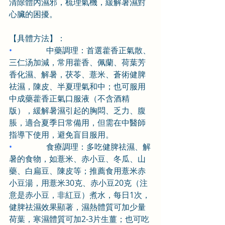
清除體內濕邪，梳理氣機，緩解暑濕對
心臟的困擾。
【具體方法】：
•                 
中藥調理：首選藿香正氣散、
三仁汤加減，常用藿香、佩蘭、荷葉芳
香化濕、解暑，茯苓、薏米、蒼術健脾
祛濕，陳皮、半夏理氣和中；也可服用
中成藥藿香正氣口服液（不含酒精
版），緩解暑濕引起的胸悶、乏力、腹
脹，適合夏季日常備用，但需在中醫師
指導下使用，避免盲目服用。
•                 
食療調理：多吃健脾祛濕、解
暑的食物，如薏米、赤小豆、冬瓜、山
藥、白扁豆、陳皮等；推薦食用薏米赤
小豆湯，用薏米30克、赤小豆20克（注
意是赤小豆，非紅豆）煮水，每日1次，
健脾祛濕效果顯著，濕熱體質可加少量
荷葉，寒濕體質可加2-3片生薑；也可吃