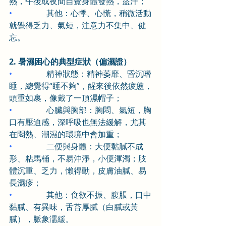
熱，午後或夜間自覺身體發熱，盜汗；
•                 
其他：心悸、心慌，稍微活動
就覺得乏力、氣短，注意力不集中、健
忘。
2. 暑濕困心的典型症狀（偏濕證）
•                 
精神狀態：精神萎靡、昏沉嗜
睡，總覺得“睡不夠”，醒來後依然疲憊，
頭重如裹，像戴了一頂濕帽子；
•                 
心臟與胸部：胸悶、氣短，胸
口有壓迫感，深呼吸也無法緩解，尤其
在悶熱、潮濕的環境中會加重；
•                 
二便與身體：大便黏膩不成
形、粘馬桶，不易沖淨，小便渾濁；肢
體沉重、乏力，懶得動，皮膚油膩、易
長濕疹；
•                 
其他：食欲不振、腹脹，口中
黏膩、有異味，舌苔厚膩（白膩或黃
膩），脈象濡緩。