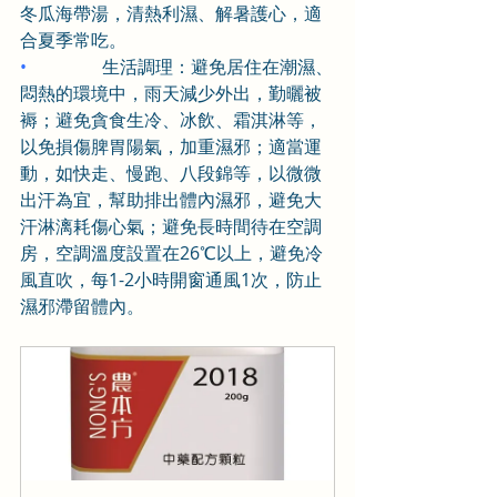
冬瓜海帶湯，清熱利濕、解暑護心，適
合夏季常吃。
•                 
生活調理：避免居住在潮濕、
悶熱的環境中，雨天減少外出，勤曬被
褥；避免貪食生冷、冰飲、霜淇淋等，
以免損傷脾胃陽氣，加重濕邪；適當運
動，如快走、慢跑、八段錦等，以微微
出汗為宜，幫助排出體內濕邪，避免大
汗淋漓耗傷心氣；避免長時間待在空調
房，空調溫度設置在26℃以上，避免冷
風直吹，每1-2小時開窗通風1次，防止
濕邪滯留體內。