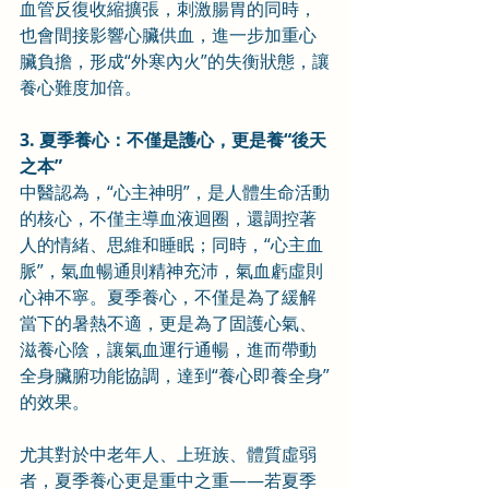
血管反復收縮擴張，刺激腸胃的同時，
也會間接影響心臟供血，進一步加重心
臟負擔，形成“外寒內火”的失衡狀態，讓
養心難度加倍。
3. 夏季養心：不僅是護心，更是養“後天
之本”
中醫認為，“心主神明”，是人體生命活動
的核心，不僅主導血液迴圈，還調控著
人的情緒、思維和睡眠；同時，“心主血
脈”，氣血暢通則精神充沛，氣血虧虛則
心神不寧。夏季養心，不僅是為了緩解
當下的暑熱不適，更是為了固護心氣、
滋養心陰，讓氣血運行通暢，進而帶動
全身臟腑功能協調，達到“養心即養全身”
的效果。
尤其對於中老年人、上班族、體質虛弱
者，夏季養心更是重中之重——若夏季