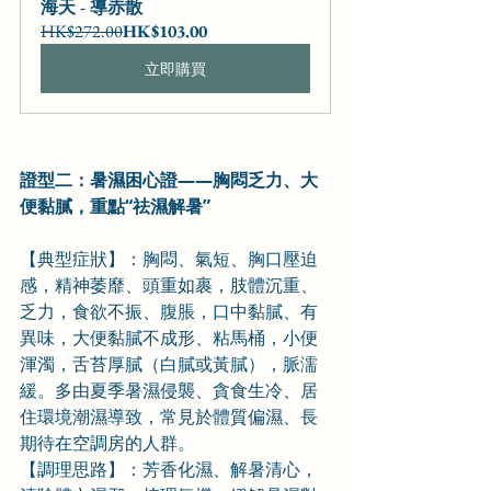
海天 - 導赤散
HK$272.00
HK$103.00
立即購買
證型二：暑濕困心證——胸悶乏力、大
便黏膩，重點“祛濕解暑”
【典型症狀】：胸悶、氣短、胸口壓迫
感，精神萎靡、頭重如裹，肢體沉重、
乏力，食欲不振、腹脹，口中黏膩、有
異味，大便黏膩不成形、粘馬桶，小便
渾濁，舌苔厚膩（白膩或黃膩），脈濡
緩。多由夏季暑濕侵襲、貪食生冷、居
住環境潮濕導致，常見於體質偏濕、長
期待在空調房的人群。
【調理思路】：芳香化濕、解暑清心，