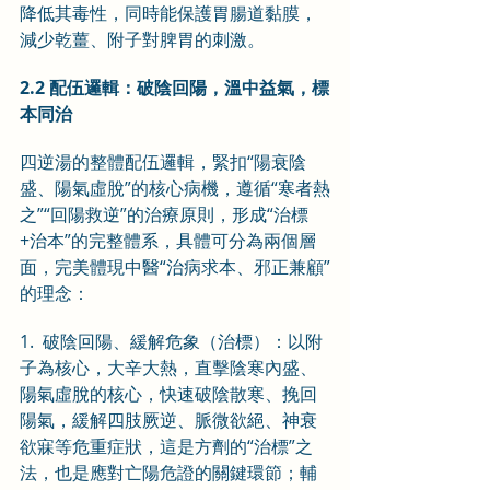
降低其毒性，同時能保護胃腸道黏膜，
減少乾薑、附子對脾胃的刺激。
2.2 配伍邏輯：破陰回陽，溫中益氣，標
本同治
四逆湯的整體配伍邏輯，緊扣“陽衰陰
盛、陽氣虛脫”的核心病機，遵循“寒者熱
之”“回陽救逆”的治療原則，形成“治標
+治本”的完整體系，具體可分為兩個層
面，完美體現中醫“治病求本、邪正兼顧”
的理念：
1.  破陰回陽、緩解危象（治標）：以附
子為核心，大辛大熱，直擊陰寒內盛、
陽氣虛脫的核心，快速破陰散寒、挽回
陽氣，緩解四肢厥逆、脈微欲絕、神衰
欲寐等危重症狀，這是方劑的“治標”之
法，也是應對亡陽危證的關鍵環節；輔