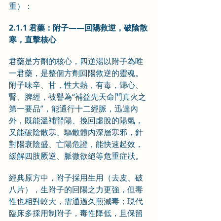
重）：
2.1.1 君藥：附子——回陽救逆，破陰散
寒，直擊核心
君藥是方劑的核心，四逆湯以附子為唯
一君藥，是整個方劑回陽救逆的靈魂。
附子味辛、甘，性大熱，有毒，歸心、
腎、脾經，被譽為“補益先天命門真火之
第一要品”，能通行十二經脈，迅達內
外，既能溫補腎陽、挽回虛脫的陽氣，
又能破陰散寒、驅散體內深層寒邪，針
對陽衰陰盛、亡陽危證，能快速起效，
緩解四肢厥逆、脈微欲絕等危重症狀。
經典原方中，附子採用生用（去皮、破
八片），生附子的回陽之力更強，但毒
性也相對較大，需通過久煎減毒；現代
臨床多採用制附子，毒性降低，且保留