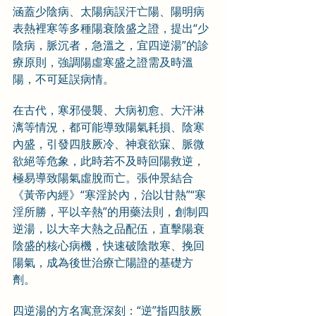
涵蓋少陰病、太陽病誤汗亡陽、陽明病
表熱裡寒等多種陽衰陰盛之證，提出“少
陰病，脈沉者，急溫之，宜四逆湯”的診
療原則，強調陽虛寒盛之證需及時溫
陽，不可延誤病情。
在古代，寒邪侵襲、大病初愈、大汗淋
漓等情況，都可能導致陽氣耗損、陰寒
內盛，引發四肢厥冷、神衰欲寐、脈微
欲絕等危象，此時若不及時回陽救逆，
極易導致陽氣虛脫而亡。張仲景結合
《黃帝內經》“寒淫於內，治以甘熱”“寒
淫所勝，平以辛熱”的用藥法則，創制四
逆湯，以大辛大熱之品配伍，直擊陽衰
陰盛的核心病機，快速破陰散寒、挽回
陽氣，成為後世治療亡陽證的基礎方
劑。
四逆湯的方名寓意深刻：“逆”指四肢厥