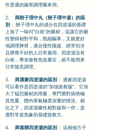
作普通的腸胃調理藥來用。
2.     
與附子理中丸（附子理中湯）的區
別
： 附子理中丸的成分在四逆湯的基礎
上加了一味叫“白術”的藥材，這讓它的藥
性變得相對平和，既能驅寒，又能更好
地調理脾胃，適合慢性陽虛、經常怕冷
且脾胃不好的人日常服用。四逆湯沒有
白術，專攻搶救危急重症，絕不能用來
日常隨意調理。
3.     
與通脈四逆湯的區別
： 通脈四逆湯
可以看作是四逆湯的“加強急救版”。它加
大了猛烈藥材的用量，專門應對病情極
其危重、體內寒氣極度深重的情況。相
比之下，四逆湯藥性相對緩和一些，是
應對常規危象的基礎急救方。
4.     
與當歸四逆湯的區別
： 這兩個方子