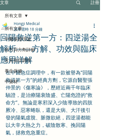
文章
註冊
所有文章
Hongji Medical
所有文章
讀畢需時 18 分鐘
回陽救逆第一方：四逆湯全
中醫基礎理論
解析——方解、功效與臨床
經方與方劑詳解
應用詳解
常見病症調理
養生保健
在中醫急症調理中，有一款被譽為“回陽
救逆第一方”的經典方劑，它源自醫聖張
中藥材
仲景的《傷寒論》，歷經近兩千年臨床
驗證，是治療陽衰陰盛、亡陽危證的“救
命方”。無論是寒邪深入少陰導致的四肢
厥冷、惡寒蜷臥，還是大病、大汗後引
發的陽氣虛脫、脈微欲絕，四逆湯都能
以大辛大熱之力，破陰散寒、挽回陽
氣，拯救危急重症。