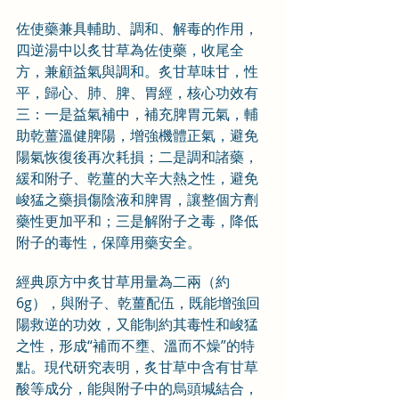
佐使藥兼具輔助、調和、解毒的作用，
四逆湯中以炙甘草為佐使藥，收尾全
方，兼顧益氣與調和。炙甘草味甘，性
平，歸心、肺、脾、胃經，核心功效有
三：一是益氣補中，補充脾胃元氣，輔
助乾薑溫健脾陽，增強機體正氣，避免
陽氣恢復後再次耗損；二是調和諸藥，
緩和附子、乾薑的大辛大熱之性，避免
峻猛之藥損傷陰液和脾胃，讓整個方劑
藥性更加平和；三是解附子之毒，降低
附子的毒性，保障用藥安全。
經典原方中炙甘草用量為二兩（約
6g），與附子、乾薑配伍，既能增強回
陽救逆的功效，又能制約其毒性和峻猛
之性，形成“補而不壅、溫而不燥”的特
點。現代研究表明，炙甘草中含有甘草
酸等成分，能與附子中的烏頭堿結合，