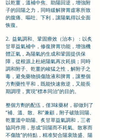
以乾薑，溫補中焦、助陽回逆，增強附
子的回陽之力，同時緩解脾胃虛寒所致
的腹痛、嘔吐、下利，讓陽氣得以全面
恢復。
2.  益氣調和、鞏固療效（治本）：以炙
甘草益氣補中，修復脾胃功能，增強機
體正氣，為陽氣的生成和鞏固提供保
障，從根源上杜絕陽氣再次耗損；同時
調和附子、乾薑的峻猛之性，解附子之
毒，避免藥物損傷陰液和脾胃，讓整個
方劑藥性平和，既能快速救逆，又能長
期調理，實現“標本同治”的目的。
整個方劑的配伍，僅3味藥材，卻做到了
“補、溫、散、和”兼顧，附子破陰回陽、
乾薑溫中助陽、炙甘草益氣調和，三者
協同作用，形成“回陽而不耗氣、散寒而
不傷陰”的特點，精准契合陽衰陰盛、陽