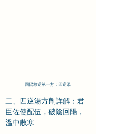
回陽救逆第一方：四逆湯
二、四逆湯方劑詳解：君
臣佐使配伍，破陰回陽，
溫中散寒