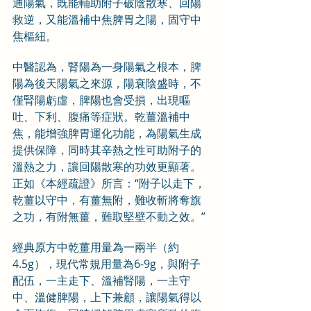
通陽氣，既能輔助附子破陰散寒、回陽
救逆，又能溫補中焦脾胃之陽，固守中
焦樞紐。
中醫認為，腎陽為一身陽氣之根本，脾
陽為後天陽氣之來源，陽衰陰盛時，不
僅腎陽虧虛，脾陽也會受損，出現嘔
吐、下利、腹痛等症狀。乾薑溫補中
焦，能增強脾胃運化功能，為陽氣生成
提供保障，同時其辛熱之性可助附子的
溫熱之力，讓回陽散寒的功效更顯著。
正如《本經疏證》所言：“附子以走下，
乾薑以守中，有薑無附，難收斬將奪旗
之功，有附無薑，難取堅壁不動之效。”
經典原方中乾薑用量為一兩半（約
4.5g），現代常規用量為6-9g，與附子
配伍，一主走下、溫補腎陽，一主守
中、溫健脾陽，上下兼顧，讓陽氣得以