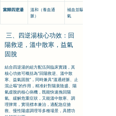
當歸四逆湯
溫和（養血通
補血並驅散淺表寒
脈）
氣
 三、四逆湯核心功效：回
陽救逆，溫中散寒，益氣
固脫
結合四逆湯的組方配伍與臨床實踐，其
核心功效可概括為“回陽救逆、溫中散
寒、益氣固脫”，同時兼具“溫通經脈、止
瀉止嘔”的作用，精准針對陽衰陰盛、陽
氣虛脫的核心病機，既能快速挽回陽
氣、緩解危重症狀，又能溫中散寒、調
理脾胃，實現標本兼治，適配急症搶
救、慢性陽虛調理等多種場景，具體功