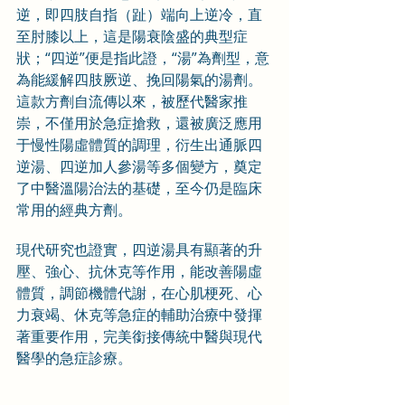
逆，即四肢自指（趾）端向上逆冷，直
至肘膝以上，這是陽衰陰盛的典型症
狀；“四逆”便是指此證，“湯”為劑型，意
為能緩解四肢厥逆、挽回陽氣的湯劑。
這款方劑自流傳以來，被歷代醫家推
崇，不僅用於急症搶救，還被廣泛應用
于慢性陽虛體質的調理，衍生出通脈四
逆湯、四逆加人參湯等多個變方，奠定
了中醫溫陽治法的基礎，至今仍是臨床
常用的經典方劑。
現代研究也證實，四逆湯具有顯著的升
壓、強心、抗休克等作用，能改善陽虛
體質，調節機體代謝，在心肌梗死、心
力衰竭、休克等急症的輔助治療中發揮
著重要作用，完美銜接傳統中醫與現代
醫學的急症診療。