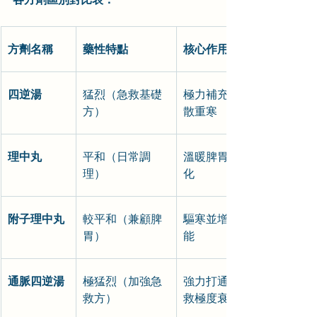
方劑名稱
藥性特點
核心作用
四逆湯
猛烈（急救基礎
極力補充陽氣，驅
方）
散重寒
理中丸
平和（日常調
溫暖脾胃，幫助消
理）
化
附子理中丸
較平和（兼顧脾
驅寒並增強脾胃功
胃）
能
通脈四逆湯
極猛烈（加強急
強力打通血脈，拯
救方）
救極度衰竭