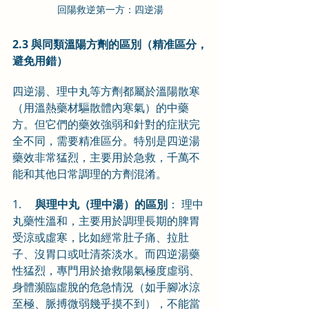
回陽救逆第一方：四逆湯
2.3 與同類溫陽方劑的區別（精准區分，
避免用錯）
四逆湯、理中丸等方劑都屬於溫陽散寒
（用溫熱藥材驅散體內寒氣）的中藥
方。但它們的藥效強弱和針對的症狀完
全不同，需要精准區分。特別是四逆湯
藥效非常猛烈，主要用於急救，千萬不
能和其他日常調理的方劑混淆。
1.     
與理中丸（理中湯）的區別
： 理中
丸藥性溫和，主要用於調理長期的脾胃
受涼或虛寒，比如經常肚子痛、拉肚
子、沒胃口或吐清茶淡水。而四逆湯藥
性猛烈，專門用於搶救陽氣極度虛弱、
身體瀕臨虛脫的危急情況（如手腳冰涼
至極、脈搏微弱幾乎摸不到），不能當