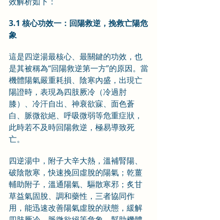
效解析如下：
3.1 核心功效一：回陽救逆，挽救亡陽危
象
這是四逆湯最核心、最關鍵的功效，也
是其被稱為“回陽救逆第一方”的原因。當
機體陽氣嚴重耗損、陰寒內盛，出現亡
陽證時，表現為四肢厥冷（冷過肘
膝）、冷汗自出、神衰欲寐、面色蒼
白、脈微欲絕、呼吸微弱等危重症狀，
此時若不及時回陽救逆，極易導致死
亡。
四逆湯中，附子大辛大熱，溫補腎陽、
破陰散寒，快速挽回虛脫的陽氣；乾薑
輔助附子，溫通陽氣、驅散寒邪；炙甘
草益氣固脫、調和藥性，三者協同作
用，能迅速改善陽氣虛脫的狀態，緩解
四肢厥冷、脈微欲絕等危象，幫助機體