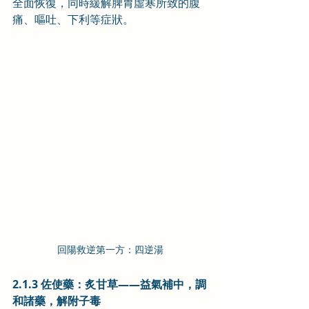
全面恢復，同時緩解脾胃虛寒所致的腹
痛、嘔吐、下利等症狀。
回陽救逆第一方：四逆湯
2.1.3 佐使藥：炙甘草——益氣補中，調
和諸藥，解附子毒