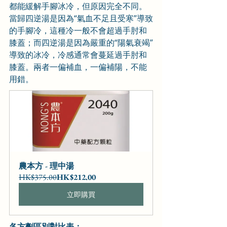
都能緩解手腳冰冷，但原因完全不同。
當歸四逆湯是因為“氣血不足且受寒”導致
的手腳冷，這種冷一般不會超過手肘和
膝蓋；而四逆湯是因為嚴重的“陽氣衰竭”
導致的冰冷，冷感通常會蔓延過手肘和
膝蓋。兩者一偏補血，一偏補陽，不能
用錯。
農本方 - 理中湯
HK$375.00
HK$212.00
立即購買
各方劑區別對比表：