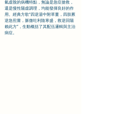
氣虛脫的病機特點，無論是急症搶救，
還是慢性陽虛調理，均能發揮良好的作
用。經典方歌“四逆湯中附草薑，四肢厥
逆急煎嘗，脈微吐利陰寒盛，救逆回陽
賴此方”，生動概括了其配伍邏輯與主治
病症。