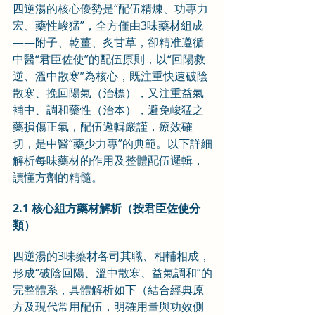
四逆湯的核心優勢是“配伍精煉、功專力
宏、藥性峻猛”，全方僅由3味藥材組成
——附子、乾薑、炙甘草，卻精准遵循
中醫“君臣佐使”的配伍原則，以“回陽救
逆、溫中散寒”為核心，既注重快速破陰
散寒、挽回陽氣（治標），又注重益氣
補中、調和藥性（治本），避免峻猛之
藥損傷正氣，配伍邏輯嚴謹，療效確
切，是中醫“藥少力專”的典範。以下詳細
解析每味藥材的作用及整體配伍邏輯，
讀懂方劑的精髓。
2.1 核心組方藥材解析（按君臣佐使分
類）
四逆湯的3味藥材各司其職、相輔相成，
形成“破陰回陽、溫中散寒、益氣調和”的
完整體系，具體解析如下（結合經典原
方及現代常用配伍，明確用量與功效側