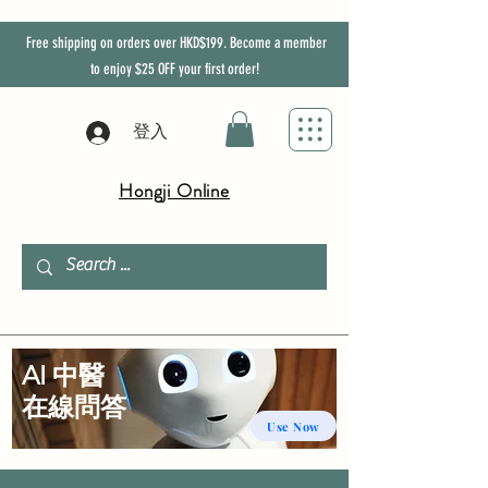
Free shipping on orders over HKD$199. Become a member
to enjoy
$25
OFF
your first order!
登入
Hongji Online
AI 中醫
​在線問答
Use Now