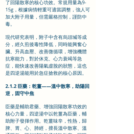
了回陽散寒的核心功效。常規用量為9-
15g，根據病情輕重可適當調整，強人可
加大附子用量，但需嚴格控制，謹防中
毒。
現代研究表明，附子中含有烏頭堿等成
分，經久煎後毒性降低，同時能興奮心
臟、升高血壓、改善微循環，增強機體
抗寒能力，對於休克、心力衰竭等急
症，能快速改善陽氣虛脫的狀態，這也
是四逆湯能用於急症搶救的核心原因。
2.1.2 臣藥：乾薑——溫中散寒，助陽回
逆，固守中焦
臣藥是輔助君藥、增強回陽散寒功效的
核心力量，四逆湯中以乾薑為臣藥，輔
助附子發揮作用。乾薑味辛，性熱，歸
脾、胃、心、肺經，擅長溫中散寒、溫