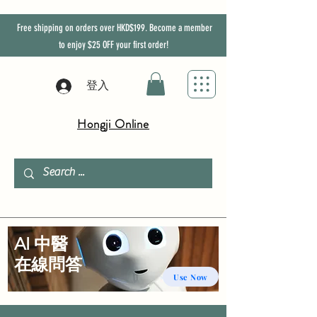
Free shipping on orders over HKD$199. Become a member
to enjoy
$25
OFF
your first order!
登入
Hongji Online
AI 中醫
​在線問答
Use Now