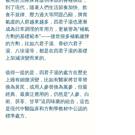
被用於治療脾胃虛弱導致的各種病症；
到了現代，隨著人們生活節奏加快、飲
食不規律、壓力過大等問題凸顯，脾胃
氣虛的人群越來越多，四君子湯也逐漸
成為日常調理的常用方，更被譽為“補氣
方劑的基礎範本”——後世很多補氣健脾
的方劑，比如六君子湯、香砂六君子
湯、八珍湯等，都是在四君子湯的基礎
上加減演變而來的。
值得一提的是，四君子湯的處方在歷史
上雖有細微演變，比如有醫家將甘草替
換為黃芪，或用人參替換為黨參，但最
經典、最廣泛應用的，仍然是“人參、白
術、茯苓、甘草”這四味藥的組合，這也
是現代中醫臨床和方劑學教材中公認的
標準處方。