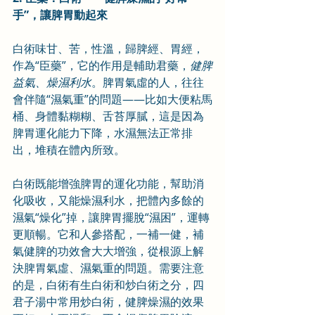
手”，讓脾胃動起來
白術味甘、苦，性溫，歸脾經、胃經，
作為“臣藥”，它的作用是輔助君藥，
健脾
益氣、燥濕利水
。脾胃氣虛的人，往往
會伴隨“濕氣重”的問題——比如大便粘馬
桶、身體黏糊糊、舌苔厚膩，這是因為
脾胃運化能力下降，水濕無法正常排
出，堆積在體內所致。
白術既能增強脾胃的運化功能，幫助消
化吸收，又能燥濕利水，把體內多餘的
濕氣“燥化”掉，讓脾胃擺脫“濕困”，運轉
更順暢。它和人參搭配，一補一健，補
氣健脾的功效會大大增強，從根源上解
決脾胃氣虛、濕氣重的問題。需要注意
的是，白術有生白術和炒白術之分，四
君子湯中常用炒白術，健脾燥濕的效果