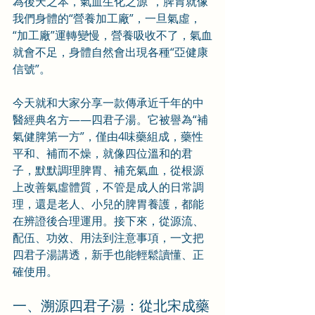
為後天之本，氣血生化之源”，脾胃就像
我們身體的“營養加工廠”，一旦氣虛，
“加工廠”運轉變慢，營養吸收不了，氣血
就會不足，身體自然會出現各種“亞健康
信號”。
今天就和大家分享一款傳承近千年的中
醫經典名方——四君子湯。它被譽為“補
氣健脾第一方”，僅由4味藥組成，藥性
平和、補而不燥，就像四位溫和的君
子，默默調理脾胃、補充氣血，從根源
上改善氣虛體質，不管是成人的日常調
理，還是老人、小兒的脾胃養護，都能
在辨證後合理運用。接下來，從源流、
配伍、功效、用法到注意事項，一文把
四君子湯講透，新手也能輕鬆讀懂、正
確使用。
一、溯源四君子湯：從北宋成藥