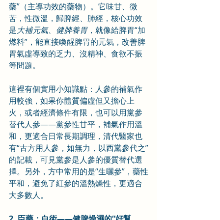
藥”（主導功效的藥物）。它味甘、微
苦，性微溫，歸脾經、肺經，核心功效
是
大補元氣、健脾養胃
，就像給脾胃“加
燃料”，能直接喚醒脾胃的元氣，改善脾
胃氣虛導致的乏力、沒精神、食欲不振
等問題。
這裡有個實用小知識點：人參的補氣作
用較強，如果你體質偏虛但又擔心上
火，或者經濟條件有限，也可以用黨參
替代人參——黨參性甘平，補氣作用溫
和，更適合日常長期調理，清代醫家也
有“古方用人參，如無力，以西黨參代之”
的記載，可見黨參是人參的優質替代選
擇。另外，方中常用的是“生曬參”，藥性
平和，避免了紅參的溫熱燥性，更適合
大多數人。
2. 臣藥：白術——健脾燥濕的“好幫