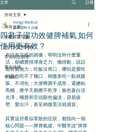
文章
註冊
所有文章
Hongji Medical
所有文章
讀畢需時 6 分鐘
四君子湯功效健脾補氣 如何
中醫基礎理論
使用更有效？
經方與方劑詳解
有沒有這樣的困擾：明明沒幹什麼重
常見病症調理
活，卻總覺得渾身乏力、懶得動，說話
養生保健
都有氣無力；吃飯沒胃口，哪怕是愛吃
的菜也吃不了幾口，稍微多吃一點就腹
中藥材
脹、不消化；大便稀溏不成形，還總粘
馬桶，擦半天都擦不乾淨；臉色蒼白沒
光澤，嘴唇和舌頭顏色偏淡，容易疲
勞、愛出汗，甚至稍微受涼就感冒。
其實這些看似零散的症狀，都指向一個
核心問題——脾胃氣虛。中醫常說“脾胃