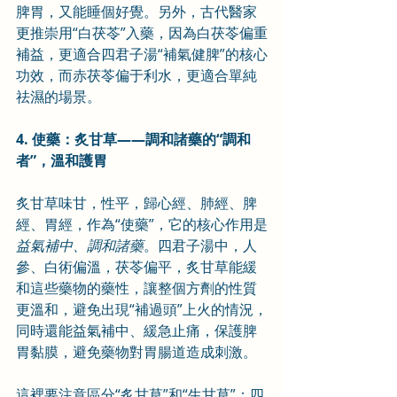
脾胃，又能睡個好覺。另外，古代醫家
更推崇用“白茯苓”入藥，因為白茯苓偏重
補益，更適合四君子湯“補氣健脾”的核心
功效，而赤茯苓偏于利水，更適合單純
祛濕的場景。
4. 使藥：炙甘草——調和諸藥的“調和
者”，溫和護胃
炙甘草味甘，性平，歸心經、肺經、脾
經、胃經，作為“使藥”，它的核心作用是
益氣補中、調和諸藥
。四君子湯中，人
參、白術偏溫，茯苓偏平，炙甘草能緩
和這些藥物的藥性，讓整個方劑的性質
更溫和，避免出現“補過頭”上火的情況，
同時還能益氣補中、緩急止痛，保護脾
胃黏膜，避免藥物對胃腸道造成刺激。
這裡要注意區分“炙甘草”和“生甘草”：四