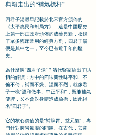
典籍走出的“補氣標杆”
四君子湯最早記載於北宋官方頒佈的
《太平惠民和劑局方》，這是中國歷史
上第一部由政府頒佈的成藥典籍，收錄
了眾多臨床常用的經典方劑，四君子湯
便是其中之一，至今已有近千年的歷
史。
為什麼叫“四君子湯”？清代醫家給出了貼
切的解讀：方中的四味藥性味平和、不
偏不倚，補而不燥、溫而不烈，就像君
子一樣“溫和做事、中正平和”，既能補氣
健脾，又不會對身體造成負擔，因此得
名“四君子”。
它的核心價值的是“補脾胃、益元氣”，專
門針對脾胃氣虛的問題。在古代，它常