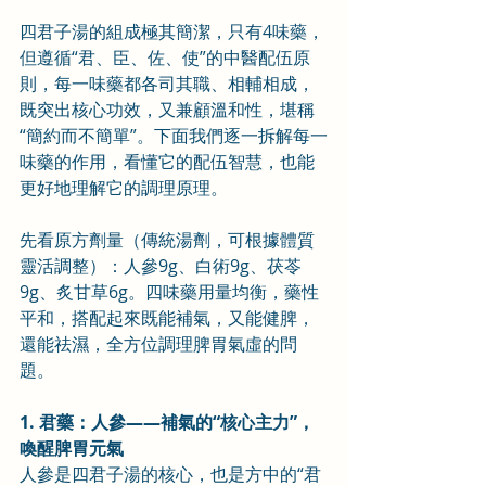
四君子湯的組成極其簡潔，只有4味藥，
但遵循“君、臣、佐、使”的中醫配伍原
則，每一味藥都各司其職、相輔相成，
既突出核心功效，又兼顧溫和性，堪稱
“簡約而不簡單”。下面我們逐一拆解每一
味藥的作用，看懂它的配伍智慧，也能
更好地理解它的調理原理。
先看原方劑量（傳統湯劑，可根據體質
靈活調整）：人參9g、白術9g、茯苓
9g、炙甘草6g。四味藥用量均衡，藥性
平和，搭配起來既能補氣，又能健脾，
還能祛濕，全方位調理脾胃氣虛的問
題。
1. 君藥：人參——補氣的“核心主力”，
喚醒脾胃元氣
人參是四君子湯的核心，也是方中的“君