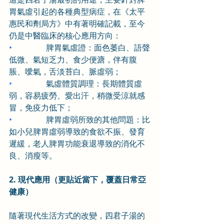
胃氣虛引起的各種典型病症，在《太平
惠民和劑局方》中有著明確記載，至今
仍是中醫臨床的核心應用方向：
•                 
脾胃氣虛證：面色萎白、語聲
低微、氣短乏力、食少便溏，伴有腹
脹、噯氣，舌淡苔白、脈虛弱；
•                 
氣虛體質調理：長期體質虛
弱，容易疲勞、愛出汗，稍微受涼就感
冒，免疫力低下；
•                 
脾胃虛弱所致的其他問題：比
如小兒脾胃虛弱導致的食欲不振、發育
遲緩，老人脾胃功能衰退導致的消化不
良、消瘦等。
2. 現代應用（更貼近當下，覆蓋日常亞
健康）
隨著現代生活方式的改變，四君子湯的