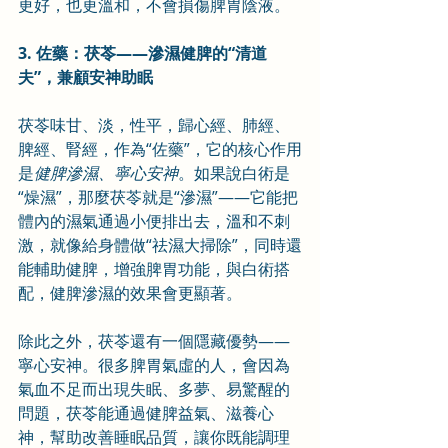
更好，也更溫和，不會損傷脾胃陰液。
3. 佐藥：茯苓——滲濕健脾的“清道
夫”，兼顧安神助眠
茯苓味甘、淡，性平，歸心經、肺經、
脾經、腎經，作為“佐藥”，它的核心作用
是
健脾滲濕、寧心安神
。如果說白術是
“燥濕”，那麼茯苓就是“滲濕”——它能把
體內的濕氣通過小便排出去，溫和不刺
激，就像給身體做“祛濕大掃除”，同時還
能輔助健脾，增強脾胃功能，與白術搭
配，健脾滲濕的效果會更顯著。
除此之外，茯苓還有一個隱藏優勢——
寧心安神。很多脾胃氣虛的人，會因為
氣血不足而出現失眠、多夢、易驚醒的
問題，茯苓能通過健脾益氣、滋養心
神，幫助改善睡眠品質，讓你既能調理