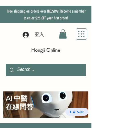
Free shipping on orders over HKD$199. Become a member
to enjoy
$25
OFF
your first order!
登入
Hongji Online
AI 中醫
​在線問答
Use Now