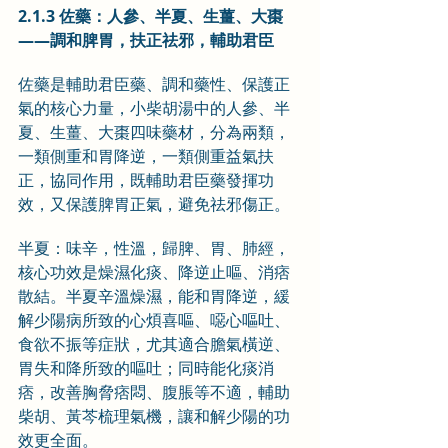
2.1.3 佐藥：人參、半夏、生薑、大棗
——調和脾胃，扶正祛邪，輔助君臣
佐藥是輔助君臣藥、調和藥性、保護正
氣的核心力量，小柴胡湯中的人參、半
夏、生薑、大棗四味藥材，分為兩類，
一類側重和胃降逆，一類側重益氣扶
正，協同作用，既輔助君臣藥發揮功
效，又保護脾胃正氣，避免祛邪傷正。
半夏：味辛，性溫，歸脾、胃、肺經，
核心功效是燥濕化痰、降逆止嘔、消痞
散結。半夏辛溫燥濕，能和胃降逆，緩
解少陽病所致的心煩喜嘔、噁心嘔吐、
食欲不振等症狀，尤其適合膽氣橫逆、
胃失和降所致的嘔吐；同時能化痰消
痞，改善胸脅痞悶、腹脹等不適，輔助
柴胡、黃芩梳理氣機，讓和解少陽的功
效更全面。