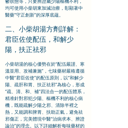
鬱狀態等，只要辨證屬少陽樞機不利，
均可使用小柴胡東加減治療，彰顯著中
醫藥“守正創新”的深厚底蘊。
二、小柴胡湯方劑詳解：
君臣佐使配伍，和解少
陽，扶正祛邪
小柴胡湯的核心優勢在於“配伍嚴謹、寒
溫並用、攻補兼施”，七味藥材嚴格遵循
中醫“君臣佐使”的配伍原則，以“和解少
陽、疏肝和胃、扶正祛邪”為核心，形成
“疏、清、和、補”四法合一的配伍體系，
精准針對邪犯少陽、樞機不利的核心病
機，既能疏解少陽之邪、清除半裡之
熱，又能調和脾胃、扶助正氣，避免祛
邪傷正，完美體現中醫“治病求本、辨證
論治”的理念。以下詳細解析每味藥材的