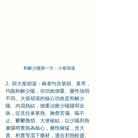
和解少陽第一方：小柴胡湯
2.  與大柴胡湯：兩者均含柴胡、黃芩，
均能和解少陽，但功效側重、藥性強弱
不同。大柴胡湯的核心功效是和解少
陽、內瀉熱結，側重治療少陽陽明合
病，症見往來寒熱、胸脅苦滿、嘔不
止、鬱鬱微煩、大便秘結，以少陽邪熱
兼陽明實熱為核心，藥性峻猛，含大
黃、枳實等瀉下藥材，適合邪熱較盛、