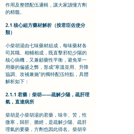
作用及整體配伍邏輯，讓大家讀懂方劑
的精髓。
2.1 核心組方藥材解析（按君臣佐使分
類）
小柴胡湯由七味藥材組成，每味藥材各
司其職、相輔相成，既直擊邪犯少陽的
核心病機，又兼顧藥性平衡，避免單一
用藥的偏盛之弊，形成“寒溫並用、升降
協調、攻補兼施”的獨特配伍特點，具體
解析如下：
2.1.1 君藥：柴胡——疏解少陽，疏肝理
氣，直達病所
柴胡是小柴胡湯的君藥，味辛、苦，性
微寒，歸肝、膽經，是疏解少陽、疏肝
理氣的要藥，方劑也因此得名。柴胡辛