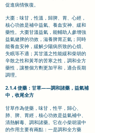
促進病情恢復。
大棗：味甘，性溫，歸脾、胃、心經，
核心功效是補中益氣、養血安神、緩和
藥性。大棗甘溫益氣，能輔助人參增強
益氣健脾的功效，滋養脾胃正氣；同時
能養血安神，緩解少陽病所致的心煩、
失眠等不適；其甘溫之性能緩和柴胡的
辛散之性和黃芩的苦寒之性，調和全方
藥性，讓整個方劑更加平和，適合長期
調理。
2.1.4 使藥：甘草——調和諸藥，益氣補
中，收尾全方
甘草作為使藥，味甘，性平，歸心、
肺、脾、胃經，核心功效是益氣補中、
清熱解毒、調和諸藥。它在小柴胡湯中
的作用主要有兩點：一是調和全方藥