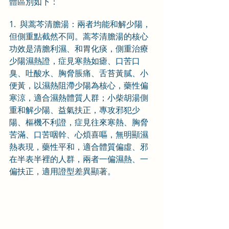
體區別如下：
1.  與蒿芩清膽湯：兩者均能和解少陽，
但側重點截然不同。蒿芩清膽湯的核心
功效是清膽利濕、和胃化痰，側重治療
少陽濕熱證，症見寒熱如瘧、口苦口
臭、吐酸水、胸脅脹痛、舌苔黃膩、小
便黃，以濕熱阻滯少陽為核心，藥性偏
寒涼，適合濕熱體質人群；小柴胡湯側
重和解少陽、益氣扶正，專攻邪犯少
陽、樞機不利證，症見往來寒熱、胸脅
苦滿、口苦咽幹、心煩喜嘔，無明顯濕
熱表現，藥性平和，適合體質偏虛、邪
在半表半裡的人群，兩者一偏濕熱、一
偏扶正，適用證型差異顯著。