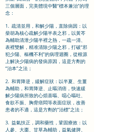
三個層面，完美體現中醫“標本兼治”的理
念：
1.  疏清並用，和解少陽，直除病因：以
柴胡為核心疏解少陽半表之邪，以黃芩
為輔助清泄少陽半裡之熱，一疏一清、
表裡雙解，精准清除少陽之邪，打破“邪
犯少陽、樞機不利”的病理迴圈，從根源
上解決少陽病的發病原因，這是方劑的
“治本”之法；
2.  和胃降逆，緩解症狀：以半夏、生薑
為輔助，和胃降逆、止嘔消痞，快速緩
解少陽病所致的心煩喜嘔、噁心嘔吐、
食欲不振、胸脅痞悶等表面症狀，改善
患者的不適，這是方劑的“治標”之法；
3.  益氣扶正，調和藥性，鞏固療效：以
人參、大棗、甘草為輔助，益氣健脾、