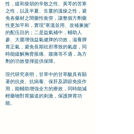
性，緩和柴胡的辛散之性、黃芩的苦寒
之性，以及半夏、生薑的溫燥之性，避
免各藥材之間藥性衝突，讓整個方劑藥
性更加平和，實現“寒溫並用、攻補兼施”
的配伍目的；二是益氣補中，輔助人
參、大棗增強益氣健脾的功效，滋養脾
胃正氣，避免長期祛邪導致的氣虛，同
時能緩解胸脅脹痛、腹痛等不適，為方
劑的功效發揮提供保障。
現代研究表明，甘草中的甘草酸具有顯
著的抗炎、抗病毒、保肝及調節免疫作
用，能輔助增強全方的療效，同時能減
輕藥物對胃腸道的刺激，保護脾胃功
能。