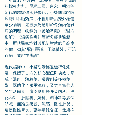
而不斂邪”的效果，成為後世治療少陽病
的標杆方劑。歷經三國、唐宋、明清等
朝代的醫家傳承與優化，小柴胡湯的臨
床應用不斷拓展，不僅用於治療外感傷
寒少陽病，還被廣泛應用於各類內傷雜
病的調理，收錄於《證治準繩》《醫方
集解》《溫病條辨》等諸多經典醫籍
中，歷代醫家均對其配伍智慧給予高度
評價，稱其“配伍嚴謹、用藥精妙，可治
百病，關鍵在辨證”。
現代臨床中，小柴胡湯經過標準化炮
製，保留了古方的核心配伍與功效，形
成了湯劑、顆粒劑、膠囊劑等多種劑
型，既簡化了服用流程，又契合當代人
的生活節奏，廣泛應用於呼吸內科、消
化內科、肝膽科、婦科、精神科等多個
領域，無論是感冒、流感、慢性肝炎，
還是慢性胃炎、更年期綜合征、焦慮抑