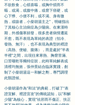
不欲飲食，心煩喜嘔，或胸中煩而不
嘔，或渴，或腹中痛，或脅下痞硬，或
心下悸、小便不利，或不渴、身有微
熱，或咳者，小柴胡湯主之”，明確指出
了其核心主治病症為少陽病。在東漢時
期，外感傷寒頻發，很多患者病情遷延
不愈，既不表現為單純的表證（怕冷、
發熱、無汗），也不表現為典型的裡證
（高熱、便秘、腹痛），而是處於“半表
半裡”之間，出現往來寒熱、胸脅苦滿、
口苦咽乾等獨特症狀，此時單純解表或
清裡均無效，張仲景結合臨床實踐，創
制了小柴胡湯這一和解之劑，專門調理
此類證候。
小柴胡湯作為“和法”的典範，打破了“表
證宜解、裡證宜攻”的傳統認知，以“和解
少陽”為核心，實現“祛邪而不傷正、扶正