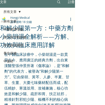
文章
註冊
所有文章
Hongji Medical
所有文章
讀畢需時 18 分鐘
和解少陽第一方：中藥方劑
中醫基礎理論
小柴胡湯全解析——方解、
經方與方劑詳解
功效與臨床應用詳解
常見病症調理
養生保健
在中醫臨床診療中，小柴胡湯是一款貫
穿古今、應用廣泛的經典方劑，出自東
中藥材
漢醫聖張仲景所著《傷寒論》，是“和解
劑”的代表方，被譽為“和解少陽第一
方”。它由柴胡、黃芩、人參、半夏、甘
草、生薑、大棗七味藥材配伍而成，配
伍精妙、寒溫並用、攻補兼施，核心功
效是和解少陽、疏肝和胃、扶正祛邪，
精准針對邪犯少陽、樞機不利的核心病