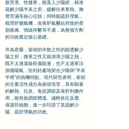
散苦泄、性微寒，能直入少陽經，精准
疏解少陽半表之邪，緩解往來寒熱、胸
脅苦滿等核心症狀；同時能疏肝理氣，
梳理肝膽氣機，改善肝氣鬱結所致的脅
肋脹痛、情緒抑鬱等不適，為整個方劑
的功效奠定核心基礎。
作為君藥，柴胡的辛散之性的能透解少
陽之邪，微寒之性又能清泄少陽之熱，
既不太過溫燥耗傷陰液，也不太過寒涼
損傷陽氣，恰到好處地契合少陽病“半表
半裡”的病機特點。現代研究表明，柴胡
的主要活性成分為柴胡皂苷，具有顯著
的解熱、抗炎、免疫調節及保肝利膽作
用，能有效調節體溫、減輕炎症反應、
保護肝細胞，進一步印證了其疏解少
陽、疏肝理氣的功效。