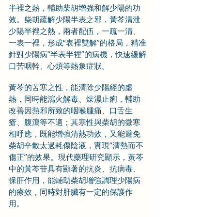
半裡之熱，輔助柴胡增強和解少陽的功
效。柴胡疏解少陽半表之邪，黃芩清泄
少陽半裡之熱，兩者配伍，一疏一清、
一表一裡，形成“表裡雙解”的格局，精准
針對少陽病“半表半裡”的病機，快速緩解
口苦咽幹、心煩等熱象症狀。
黃芩的苦寒之性，能清除少陽經的虛
熱，同時能瀉火解毒、燥濕止痢，輔助
改善因熱邪所致的咽喉腫痛、口舌生
瘡、腹瀉等不適；其寒性與柴胡的微寒
相呼應，既能增強清熱功效，又能避免
柴胡辛散太過耗傷陰液，實現“清熱而不
傷正”的效果。現代藥理研究顯示，黃芩
中的黃芩苷具有顯著的抗炎、抗病毒、
保肝作用，能輔助柴胡增強調理少陽病
的療效，同時對肝臟有一定的保護作
用。