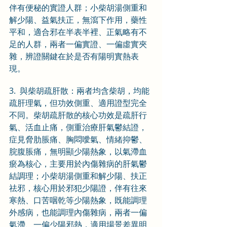
伴有便秘的實證人群；小柴胡湯側重和
解少陽、益氣扶正，無瀉下作用，藥性
平和，適合邪在半表半裡、正氣略有不
足的人群，兩者一偏實證、一偏虛實夾
雜，辨證關鍵在於是否有陽明實熱表
現。
3.  與柴胡疏肝散：兩者均含柴胡，均能
疏肝理氣，但功效側重、適用證型完全
不同。柴胡疏肝散的核心功效是疏肝行
氣、活血止痛，側重治療肝氣鬱結證，
症見脅肋脹痛、胸悶噯氣、情緒抑鬱、
脘腹脹痛，無明顯少陽熱象，以氣滯血
瘀為核心，主要用於內傷雜病的肝氣鬱
結調理；小柴胡湯側重和解少陽、扶正
祛邪，核心用於邪犯少陽證，伴有往來
寒熱、口苦咽乾等少陽熱象，既能調理
外感病，也能調理內傷雜病，兩者一偏
氣滯、一偏少陽邪熱，適用場景差異明