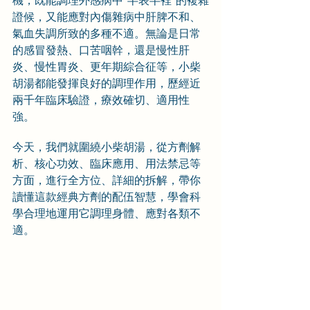
機，既能調理外感病中“半表半裡”的複雜
證候，又能應對內傷雜病中肝脾不和、
氣血失調所致的多種不適。無論是日常
的感冒發熱、口苦咽幹，還是慢性肝
炎、慢性胃炎、更年期綜合征等，小柴
胡湯都能發揮良好的調理作用，歷經近
兩千年臨床驗證，療效確切、適用性
強。
今天，我們就圍繞小柴胡湯，從方劑解
析、核心功效、臨床應用、用法禁忌等
方面，進行全方位、詳細的拆解，帶你
讀懂這款經典方劑的配伍智慧，學會科
學合理地運用它調理身體、應對各類不
適。