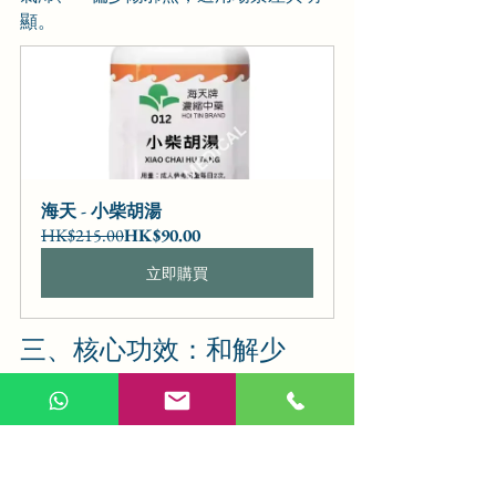
顯。
海天 - 小柴胡湯
HK$215.00
HK$90.00
立即購買
三、核心功效：和解少
陽，疏肝和胃，扶正祛
邪，標本兼治
結合小柴胡湯的組方配伍與臨床實踐，