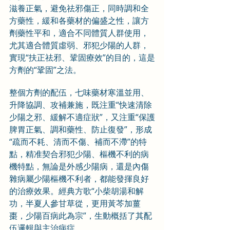
滋養正氣，避免祛邪傷正，同時調和全
方藥性，緩和各藥材的偏盛之性，讓方
劑藥性平和，適合不同體質人群使用，
尤其適合體質虛弱、邪犯少陽的人群，
實現“扶正祛邪、鞏固療效”的目的，這是
方劑的“鞏固”之法。
整個方劑的配伍，七味藥材寒溫並用、
升降協調、攻補兼施，既注重“快速清除
少陽之邪、緩解不適症狀”，又注重“保護
脾胃正氣、調和藥性、防止復發”，形成
“疏而不耗、清而不傷、補而不滯”的特
點，精准契合邪犯少陽、樞機不利的病
機特點，無論是外感少陽病，還是內傷
雜病屬少陽樞機不利者，都能發揮良好
的治療效果。經典方歌“小柴胡湯和解
功，半夏人參甘草從，更用黃芩加薑
棗，少陽百病此為宗”，生動概括了其配
伍邏輯與主治病症。