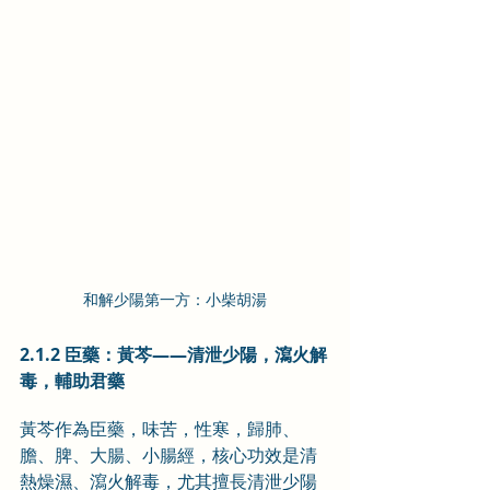
和解少陽第一方：小柴胡湯
2.1.2 臣藥：黃芩——清泄少陽，瀉火解
毒，輔助君藥
黃芩作為臣藥，味苦，性寒，歸肺、
膽、脾、大腸、小腸經，核心功效是清
熱燥濕、瀉火解毒，尤其擅長清泄少陽