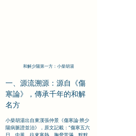
和解少陽第一方：小柴胡湯
一、源流溯源：源自《傷
寒論》，傳承千年的和解
名方
小柴胡湯出自東漢張仲景《傷寒論·辨少
陽病脈證並治》，原文記載：“傷寒五六
日，中風，往來寒熱，胸脅苦滿，默默