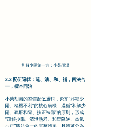
和解少陽第一方：小柴胡湯
2.2 配伍邏輯：疏、清、和、補，四法合
一，標本同治
小柴胡湯的整體配伍邏輯，緊扣“邪犯少
陽、樞機不利”的核心病機，遵循“和解少
陽、疏肝和胃、扶正祛邪”的原則，形成
“疏解少陽、清泄熱邪、和胃降逆、益氣
扶正”四法合一的完整體系，具體可分為