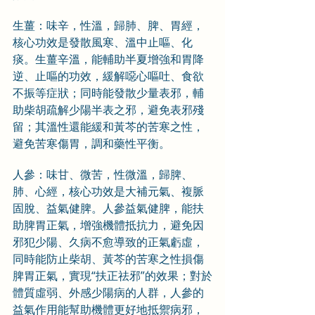
生薑：味辛，性溫，歸肺、脾、胃經，
核心功效是發散風寒、溫中止嘔、化
痰。生薑辛溫，能輔助半夏增強和胃降
逆、止嘔的功效，緩解噁心嘔吐、食欲
不振等症狀；同時能發散少量表邪，輔
助柴胡疏解少陽半表之邪，避免表邪殘
留；其溫性還能緩和黃芩的苦寒之性，
避免苦寒傷胃，調和藥性平衡。
人參：味甘、微苦，性微溫，歸脾、
肺、心經，核心功效是大補元氣、複脈
固脫、益氣健脾。人參益氣健脾，能扶
助脾胃正氣，增強機體抵抗力，避免因
邪犯少陽、久病不愈導致的正氣虧虛，
同時能防止柴胡、黃芩的苦寒之性損傷
脾胃正氣，實現“扶正祛邪”的效果；對於
體質虛弱、外感少陽病的人群，人參的
益氣作用能幫助機體更好地抵禦病邪，