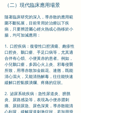
（二）現代臨床應用場景
隨著臨床研究的深入，導赤散的應用範
圍不斷拓展，目前常用於治療以下疾
病，只要辨證屬心經火熱或心熱移於小
腸，均可加減應用：
1.  口腔疾病：復發性口腔潰瘍、皰疹性
口腔炎、鵝口瘡、手足口病等，尤其適
合伴有心煩、小便黃赤的患者。例如，
小兒鵝口瘡，多因心火上炎、邪毒侵襲
所致，用導赤散加金銀花、連翹，既能
清心瀉火，又能清熱解毒，往往能快速
緩解口腔黏膜潰爛、疼痛的症狀。
2.  泌尿系統疾病：急性尿道炎、膀胱
炎、尿路感染等，表現為小便赤澀刺
痛、尿頻尿急、尿色深黃，導赤散能清
心利尿，緩解尿道刺激症狀，若加用滑