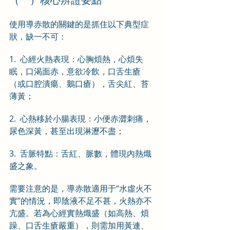
使用導赤散的關鍵的是抓住以下典型症
狀，缺一不可：
1.  心經火熱表現：心胸煩熱，心煩失
眠，口渴面赤，意欲冷飲，口舌生瘡
（或口腔潰瘍、鵝口瘡），舌尖紅、苔
薄黃；
2.  心熱移於小腸表現：小便赤澀刺痛，
尿色深黃，甚至出現淋瀝不盡；
3.  舌脈特點：舌紅、脈數，體現內熱熾
盛之象。
需要注意的是，導赤散適用于“水虛火不
實”的情況，即陰液不足不甚，火熱亦不
亢盛。若為心經實熱熾盛（如高熱、煩
躁、口舌生瘡嚴重），則需加用黃連、