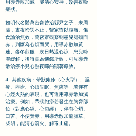
用導赤散加減，能清心安神，改善夜啼
症狀。
如明代名醫萬密齋曾治縣尹之子，未周
歲，晝夜啼哭不止，醫家皆以腹痛、傷
食論治無效，萬密齋觀察到患兒腮頰面
赤，判斷為心煩而哭，用導赤散加黃
連、麥冬煎服，次日熱退心涼，患兒啼
哭緩解，後證實為饑餓所致，可見導赤
散治療小兒心熱夜啼的顯著療效。
4.  其他疾病：帶狀皰疹（心火型）、濕
疹、痤瘡、心煩失眠、焦慮等，若伴有
心經火熱的表現，也可選用導赤散加減
治療。例如，帶狀皰疹若發生在胸脅部
位（對應心經、心包經），伴有心煩、
口苦、小便黃赤，用導赤散加龍膽草、
柴胡，能清心瀉火、解毒止痛。