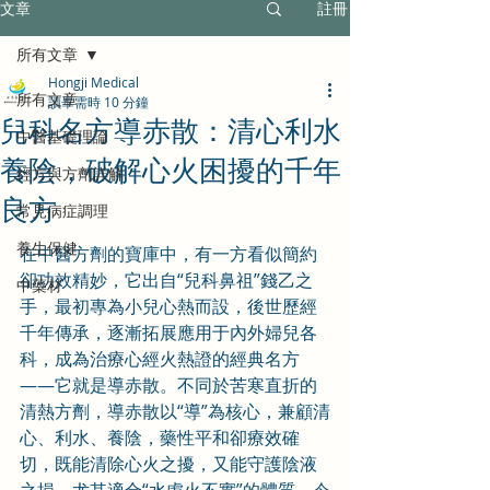
文章
註冊
所有文章
Hongji Medical
所有文章
讀畢需時 10 分鐘
兒科名方導赤散：清心利水
中醫基礎理論
養陰，破解心火困擾的千年
經方與方劑詳解
良方
常見病症調理
養生保健
在中醫方劑的寶庫中，有一方看似簡約
卻功效精妙，它出自“兒科鼻祖”錢乙之
中藥材
手，最初專為小兒心熱而設，後世歷經
千年傳承，逐漸拓展應用于內外婦兒各
科，成為治療心經火熱證的經典名方
——它就是導赤散。不同於苦寒直折的
清熱方劑，導赤散以“導”為核心，兼顧清
心、利水、養陰，藥性平和卻療效確
切，既能清除心火之擾，又能守護陰液