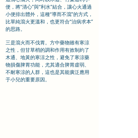
便，將“清心”與“利水”結合，讓心火通過
小便排出體外，這種“導而不瀉”的方式，
比單純瀉火更溫和，也更符合“治病求本”
的思路。
三是瀉火而不伐胃。方中藥物雖有寒涼
之性，但甘草梢的調和作用有效制約了
木通、地黃的寒涼之性，避免了寒涼藥
物損傷脾胃功能，尤其適合脾胃虛弱、
不耐寒涼的人群，這也是其能廣泛應用
于小兒的重要原因。