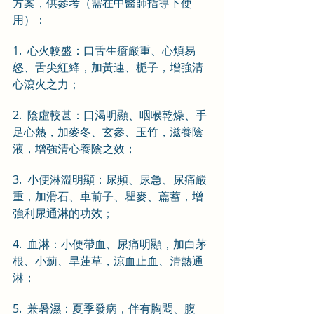
方案，供參考（需在中醫師指導下使
用）：
1.  心火較盛：口舌生瘡嚴重、心煩易
怒、舌尖紅絳，加黃連、梔子，增強清
心瀉火之力；
2.  陰虛較甚：口渴明顯、咽喉乾燥、手
足心熱，加麥冬、玄參、玉竹，滋養陰
液，增強清心養陰之效；
3.  小便淋澀明顯：尿頻、尿急、尿痛嚴
重，加滑石、車前子、瞿麥、萹蓄，增
強利尿通淋的功效；
4.  血淋：小便帶血、尿痛明顯，加白茅
根、小薊、旱蓮草，涼血止血、清熱通
淋；
5.  兼暑濕：夏季發病，伴有胸悶、腹