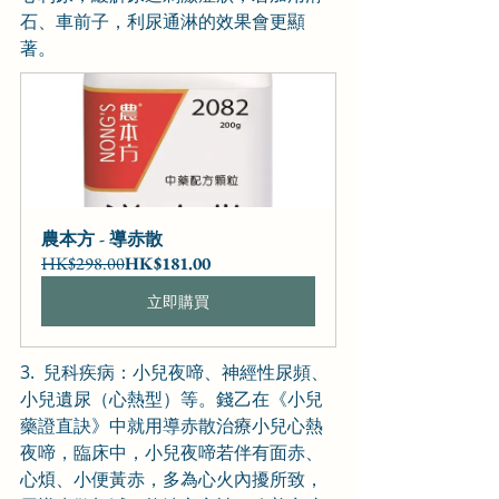
石、車前子，利尿通淋的效果會更顯
著。
農本方 - 導赤散
HK$298.00
HK$181.00
立即購買
3.  兒科疾病：小兒夜啼、神經性尿頻、
小兒遺尿（心熱型）等。錢乙在《小兒
藥證直訣》中就用導赤散治療小兒心熱
夜啼，臨床中，小兒夜啼若伴有面赤、
心煩、小便黃赤，多為心火內擾所致，