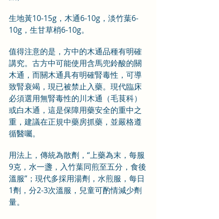
生地黃10-15g，木通6-10g，淡竹葉6-
10g，生甘草梢6-10g。
值得注意的是，方中的木通品種有明確
講究。古方中可能使用含馬兜鈴酸的關
木通，而關木通具有明確腎毒性，可導
致腎衰竭，現已被禁止入藥。現代臨床
必須選用無腎毒性的川木通（毛茛科）
或白木通，這是保障用藥安全的重中之
重，建議在正規中藥房抓藥，並嚴格遵
循醫囑。
用法上，傳統為散劑，“上藥為末，每服
9克，水一盞，入竹葉同煎至五分，食後
溫服”；現代多採用湯劑，水煎服，每日
1劑，分2-3次溫服，兒童可酌情減少劑
量。