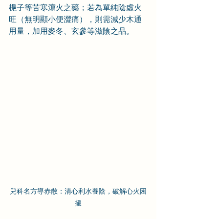
梔子等苦寒瀉火之藥；若為單純陰虛火
旺（無明顯小便澀痛），則需減少木通
用量，加用麥冬、玄參等滋陰之品。
兒科名方導赤散：清心利水養陰，破解心火困
擾