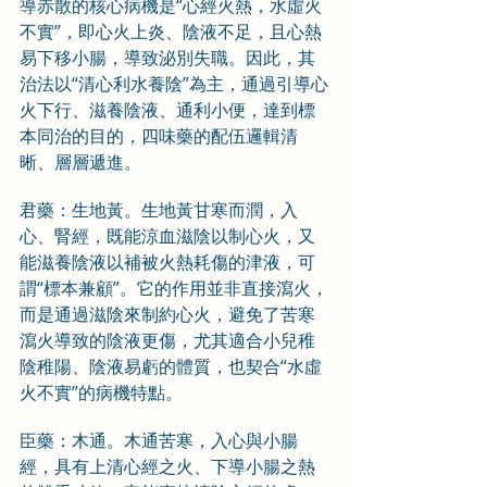
導赤散的核心病機是“心經火熱，水虛火
不實”，即心火上炎、陰液不足，且心熱
易下移小腸，導致泌別失職。因此，其
治法以“清心利水養陰”為主，通過引導心
火下行、滋養陰液、通利小便，達到標
本同治的目的，四味藥的配伍邏輯清
晰、層層遞進。
君藥：生地黃。生地黃甘寒而潤，入
心、腎經，既能涼血滋陰以制心火，又
能滋養陰液以補被火熱耗傷的津液，可
謂“標本兼顧”。它的作用並非直接瀉火，
而是通過滋陰來制約心火，避免了苦寒
瀉火導致的陰液更傷，尤其適合小兒稚
陰稚陽、陰液易虧的體質，也契合“水虛
火不實”的病機特點。
臣藥：木通。木通苦寒，入心與小腸
經，具有上清心經之火、下導小腸之熱