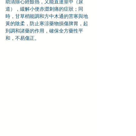
助清除心經餘熱，又能直達莖中（尿
道），緩解小便赤澀刺痛的症狀；同
時，甘草梢能調和方中木通的苦寒與地
黃的陰柔，防止寒涼藥物損傷脾胃，起
到調和諸藥的作用，確保全方藥性平
和，不易傷正。