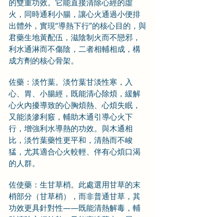
的雙重功效。它能直接清除心經的虛
火，同時通利小腸，讓心火通過小便排
出體外，實現“導熱下行”的核心目的，與
君藥生地黃配伍，滋陰制火而不戀邪，
利水通淋而不傷陰，二者相輔相成，構
成方劑的核心骨架。
佐藥：淡竹葉。淡竹葉甘淡性寒，入
心、胃、小腸經，既能清心除煩，緩解
心火內擾導致的心胸煩熱、心煩失眠，
又能淡滲利竅，輔助木通引導心火下
行，增強利水導熱的功效。與木通相
比，淡竹葉藥性更平和，清熱而不峻
猛，尤其適合心火較輕、伴有心煩口渴
的人群。
佐使藥：生甘草梢。此處選用甘草的末
梢部分（甘草梢），而非普通甘草，其
功效更具針對性——既能清熱解毒，輔