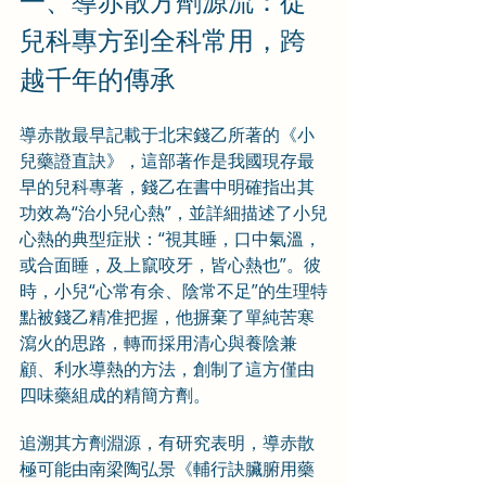
一、導赤散方劑源流：從
兒科專方到全科常用，跨
越千年的傳承
導赤散最早記載于北宋錢乙所著的《小
兒藥證直訣》，這部著作是我國現存最
早的兒科專著，錢乙在書中明確指出其
功效為“治小兒心熱”，並詳細描述了小兒
心熱的典型症狀：“視其睡，口中氣溫，
或合面睡，及上竄咬牙，皆心熱也”。彼
時，小兒“心常有余、陰常不足”的生理特
點被錢乙精准把握，他摒棄了單純苦寒
瀉火的思路，轉而採用清心與養陰兼
顧、利水導熱的方法，創制了這方僅由
四味藥組成的精簡方劑。
追溯其方劑淵源，有研究表明，導赤散
極可能由南梁陶弘景《輔行訣臟腑用藥