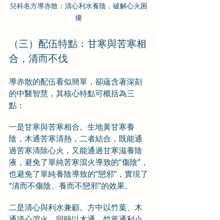
兒科名方導赤散：清心利水養陰，破解心火困
擾
（三）配伍特點：甘寒與苦寒相
合，清而不伐
導赤散的配伍看似簡單，卻蘊含著深刻
的中醫智慧，其核心特點可概括為三
點：
一是甘寒與苦寒相合。生地黃甘寒養
陰，木通苦寒清熱，二者結合，既能通
過苦寒清除心火，又能通過甘寒滋養陰
液，避免了單純苦寒瀉火導致的“傷陰”，
也避免了單純養陰導致的“戀邪”，實現了
“清而不傷陰、養而不戀邪”的效果。
二是清心與利水兼顧。方中以竹葉、木
通清心瀉火，同時以木通、竹葉通利小