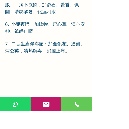
脹、口渴不欲飲，加滑石、藿香、佩
蘭，清熱解暑、化濕利水；
6.  小兒夜啼：加蟬蛻、燈心草，清心安
神、鎮靜止啼；
7.  口舌生瘡伴疼痛：加金銀花、連翹、
蒲公英，清熱解毒、消腫止痛。