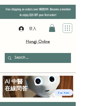
Free shipping on orders over HKD$199. Become a member
to enjoy
$25
OFF
your first order!
登入
Hongji Online
AI 中醫
​在線問答
Use Now