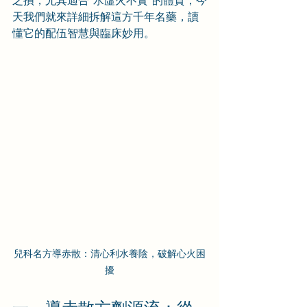
之損，尤其適合“水虛火不實”的體質，今
天我們就來詳細拆解這方千年名藥，讀
懂它的配伍智慧與臨床妙用。
兒科名方導赤散：清心利水養陰，破解心火困
擾