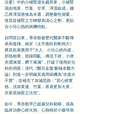
法要》中的小補腎湯化裁而來，小補腎
湯由地黃、竹葉、甘草、澤瀉組成，錢
乙將澤瀉替換為木通，調整藥性側重，
使其從補腎之方轉變為清心之劑，更貼
合小兒心熱的病機特點。
自問世以來，導赤散被歷代醫家不斷傳
承和發揮。南宋《太平惠民和劑局方》
將其拓展應用于“大人、小兒心經內虛，
邪熱相乘，煩躁悶亂，傳流下經，小便
赤澀淋澀，臍下痛滿”，打破了僅用於兒
科的局限；清代《醫宗金鑒·刪補名醫方
論》則進一步明確其適用病機為“水虛火
不實”，並補充了加減思路：“若心經實
熱，須加黃連、竹葉，甚者更加大黃，
亦釜底抽薪之法也”。
如今，導赤散早已超越兒科範疇，成為
臨床治療心經火熱、心熱移於小腸等病