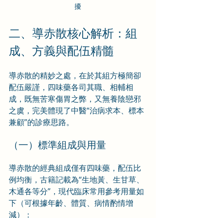
擾
二、導赤散核心解析：組
成、方義與配伍精髓
導赤散的精妙之處，在於其組方極簡卻
配伍嚴謹，四味藥各司其職、相輔相
成，既無苦寒傷胃之弊，又無養陰戀邪
之虞，完美體現了中醫“治病求本、標本
兼顧”的診療思路。
（一）標準組成與用量
導赤散的經典組成僅有四味藥，配伍比
例均衡，古籍記載為“生地黃、生甘草、
木通各等分”，現代臨床常用參考用量如
下（可根據年齡、體質、病情酌情增
減）：